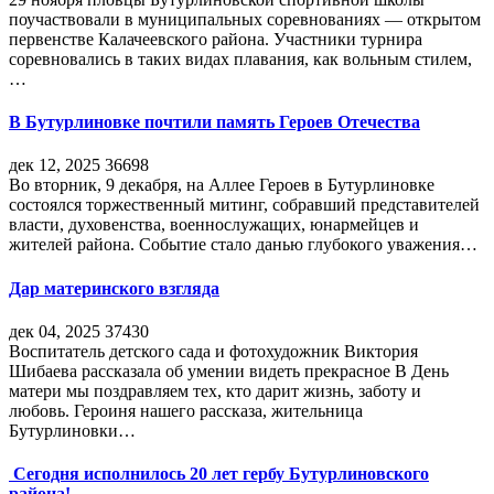
поучаствовали в муниципальных соревнованиях — открытом
первенстве Калачеевского района. Участники турнира
соревновались в таких видах плавания, как вольным стилем,
…
В Бутурлиновке почтили память Героев Отечества
дек 12, 2025
36698
Во вторник, 9 декабря, на Аллее Героев в Бутурлиновке
состоялся торжественный митинг, собравший представителей
власти, духовенства, военнослужащих, юнармейцев и
жителей района. Событие стало данью глубокого уважения…
Дар материнского взгляда
дек 04, 2025
37430
Воспитатель детского сада и фотохудожник Виктория
Шибаева рассказала об умении видеть прекрасное В День
матери мы поздравляем тех, кто дарит жизнь, заботу и
любовь. Героиня нашего рассказа, жительница
Бутурлиновки…
Сегодня исполнилось 20 лет гербу Бутурлиновского
района!