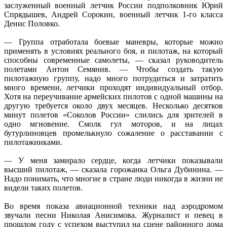
заслуженный военный летчик России подполковник Юрий
Спрядышев, Андрей Сорокин, военный летчик 1-го класса
Денис Половко.
— Группа отработала боевые маневры, которые можно
применять в условиях реального боя, и пилотаж, на который
способны современные самолеты, — сказал руководитель
полетами Антон Семянив. — Чтобы создать такую
пилотажную группу, надо много потрудиться и затратить
много времени, летчики проходят индивидуальный отбор.
Хотя на переучивание армейских пилотов с одной машины на
другую требуется около двух месяцев. Несколько десятков
минут полетов «Соколов России» слились для зрителей в
одно мгновение. Смолк гул моторов, и на лицах
бутурлиновцев промелькнуло сожаление о расставании с
пилотажниками.
— У меня замирало сердце, когда летчики показывали
высший пилотаж, — сказала горожанка Ольга Дубинина. —
Надо понимать, что многие в стране люди никогда в жизни не
видели таких полетов.
Во время показа авиационной техники над аэродромом
звучали песни Николая Анисимова. Журналист и певец в
прошлом году с успехом выступил на сцене районного дома