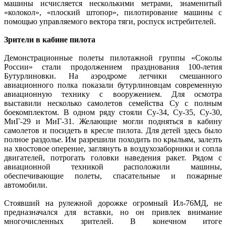
машины исчисляется несколькими метрами, знаменитый
«колокол», «плоский штопор», пилотирование машины с
помощью управляемого вектора тяги, роспуск истребителей.
Зрители в кабине пилота
Демонстрационные полеты пилотажной группы «Соколы
России» стали продолжением празднования 100-летия
Бутурлиновки. На аэродроме летчики смешанного
авиационного полка показали бутурлиновцам современную
авиационную технику с вооружением. Для осмотра
выставили несколько самолетов семейства Су с полным
боекомплектом. В одном ряду стояли Су-34, Су-35, Су-30,
МиГ-29 и МиГ-31. Желающие могли подняться в кабину
самолетов и посидеть в кресле пилота. Для детей здесь было
полное раздолье. Им разрешили походить по крыльям, залезть
на хвостовое оперение, заглянуть в воздухозаборники и сопла
двигателей, потрогать головки наведения ракет. Рядом с
авиационной техникой расположили машины,
обеспечивающие полеты, спасательные и пожарные
автомобили.
Стоявший на рулежной дорожке огромный Ил-76МД, не
предназначался для вставки, но он привлек внимание
многочисленных зрителей. В конечном итоге