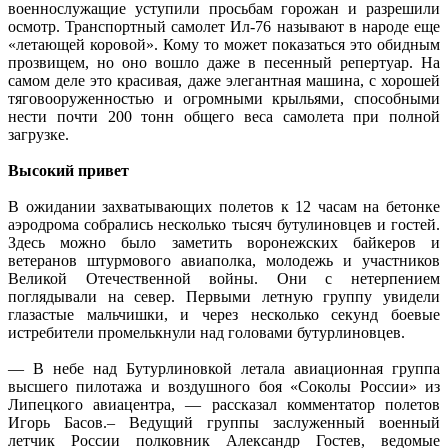
военнослужащие уступили просьбам горожан и разрешили
осмотр. Транспортный самолет Ил-76 называют в народе еще
«летающей коровой». Кому то может показаться это обидным
прозвищем, но оно вошло даже в песенный репертуар. На
самом деле это красивая, даже элегантная машина, с хорошей
тяговооруженностью и огромными крыльями, способными
нести почти 200 тонн общего веса самолета при полной
загрузке.
Высокий привет
В ожидании захватывающих полетов к 12 часам на бетонке
аэродрома собрались несколько тысяч бутулиновцев и гостей.
Здесь можно было заметить воронежских байкеров и
ветеранов штурмового авиаполка, молодежь и участников
Великой Отечественной войны. Они с нетерпением
поглядывали на север. Первыми летную группу увидели
глазастые мальчишки, и через несколько секунд боевые
истребители промелькнули над головами бутурлиновцев.
— В небе над Бутурлиновкой летала авиационная группа
высшего пилотажа и воздушного боя «Соколы России» из
Липецкого авиацентра, — рассказал комментатор полетов
Игорь Басов.– Ведущий группы заслуженный военный
летчик России полковник Александр Гостев, ведомые