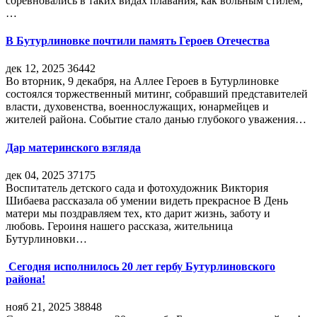
соревновались в таких видах плавания, как вольным стилем,
…
В Бутурлиновке почтили память Героев Отечества
дек 12, 2025
36442
Во вторник, 9 декабря, на Аллее Героев в Бутурлиновке
состоялся торжественный митинг, собравший представителей
власти, духовенства, военнослужащих, юнармейцев и
жителей района. Событие стало данью глубокого уважения…
Дар материнского взгляда
дек 04, 2025
37175
Воспитатель детского сада и фотохудожник Виктория
Шибаева рассказала об умении видеть прекрасное В День
матери мы поздравляем тех, кто дарит жизнь, заботу и
любовь. Героиня нашего рассказа, жительница
Бутурлиновки…
Сегодня исполнилось 20 лет гербу Бутурлиновского
района!
нояб 21, 2025
38848