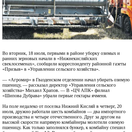
Во вторник, 18 июля, первыми в районе уборку озимых и
ранних зерновых начали в «Нижнекисляйских
свеклосеменах», сообщили корреспонденту районной газеты
«Призыв» в «Управлении сельского хозяйства».
— «Агромир» в Гвазденском отделении начал убирать озимую
пшеницу, — рассказал директор «Управления сельского
хозяйства» Михаил Храпов. — В «ЦЧ АПК» филиал
«Шипова Дубрава» убрали первые гектары ячменя.
На поле недалеко от поселка Нижний Кисляй в четверг, 20
июля, дружно работали шесть комбайнов — два импортного
производства и четыре отечественного. Друг за другом на
высокой скорости напрямую комбайнеры молотили озимую
пшеницу. Как только заполнялся бункер, к комбайну спешил