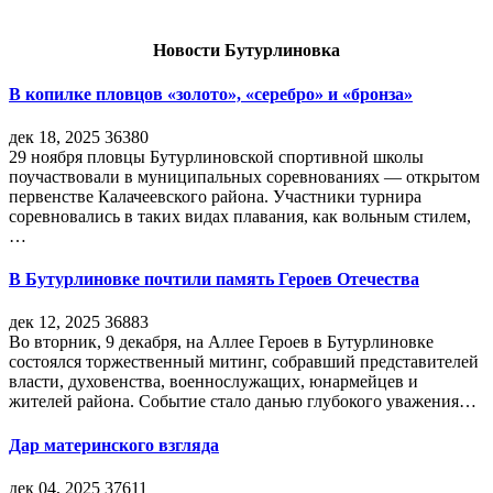
Новости Бутурлиновка
В копилке пловцов «золото», «серебро» и «бронза»
дек 18, 2025
36380
29 ноября пловцы Бутурлиновской спортивной школы
поучаствовали в муниципальных соревнованиях — открытом
первенстве Калачеевского района. Участники турнира
соревновались в таких видах плавания, как вольным стилем,
…
В Бутурлиновке почтили память Героев Отечества
дек 12, 2025
36883
Во вторник, 9 декабря, на Аллее Героев в Бутурлиновке
состоялся торжественный митинг, собравший представителей
власти, духовенства, военнослужащих, юнармейцев и
жителей района. Событие стало данью глубокого уважения…
Дар материнского взгляда
дек 04, 2025
37611