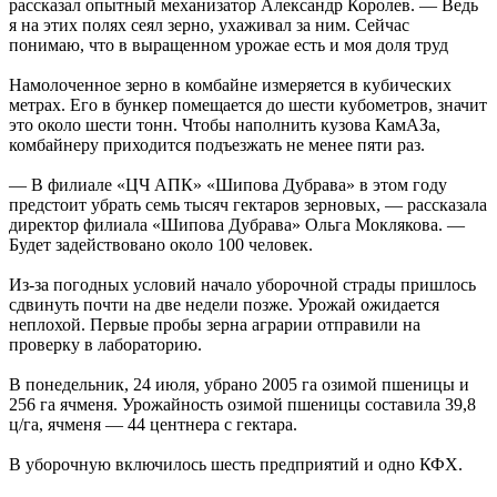
рассказал опытный механизатор Александр Королев. — Ведь
я на этих полях сеял зерно, ухаживал за ним. Сейчас
понимаю, что в выращенном урожае есть и моя доля труд
Намолоченное зерно в комбайне измеряется в кубических
метрах. Его в бункер помещается до шести кубометров, значит
это около шести тонн. Чтобы наполнить кузова КамАЗа,
комбайнеру приходится подъезжать не менее пяти раз.
— В филиале «ЦЧ АПК» «Шипова Дубрава» в этом году
предстоит убрать семь тысяч гектаров зерновых, — рассказала
директор филиала «Шипова Дубрава» Ольга Моклякова. —
Будет задействовано около 100 человек.
Из-за погодных условий начало уборочной страды пришлось
сдвинуть почти на две недели позже. Урожай ожидается
неплохой. Первые пробы зерна аграрии отправили на
проверку в лабораторию.
В понедельник, 24 июля, убрано 2005 га озимой пшеницы и
256 га ячменя. Урожайность озимой пшеницы составила 39,8
ц/га, ячменя — 44 центнера с гектара.
В уборочную включилось шесть предприятий и одно КФХ.