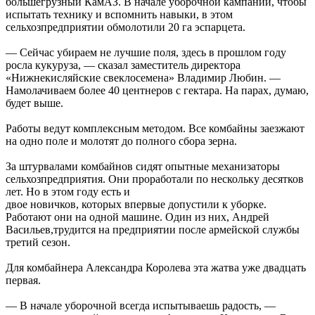
большегрузный КамАЗ. В начале уборочной кампании, чтобы
испытать технику и вспомнить навыки, в этом
сельхозпредприятии обмолотили 20 га эспарцета.
— Сейчас убираем не лучшие поля, здесь в прошлом году
росла кукуруза, — сказал заместитель директора
«Нижнекисляйские свеклосемена» Владимир Любин. —
Намолачиваем более 40 центнеров с гектара. На парах, думаю,
будет выше.
Работы ведут комплексным методом. Все комбайны заезжают
на одно поле и молотят до полного сбора зерна.
За штурвалами комбайнов сидят опытные механизаторы
сельхозпредприятия. Они проработали по нескольку десятков
лет. Но в этом году есть и
двое новичков, которых впервые допустили к уборке.
Работают они на одной машине. Один из них, Андрей
Васильев,трудится на предприятии после армейской службы
третий сезон.
Для комбайнера Александра Королева эта жатва уже двадцать
первая.
— В начале уборочной всегда испытываешь радость, —