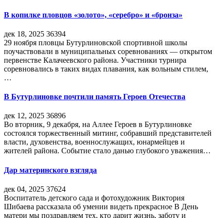
В копилке пловцов «золото», «серебро» и «бронза»
дек 18, 2025
36394
29 ноября пловцы Бутурлиновской спортивной школы
поучаствовали в муниципальных соревнованиях — открытом
первенстве Калачеевского района. Участники турнира
соревновались в таких видах плавания, как вольным стилем,
…
В Бутурлиновке почтили память Героев Отечества
дек 12, 2025
36896
Во вторник, 9 декабря, на Аллее Героев в Бутурлиновке
состоялся торжественный митинг, собравший представителей
власти, духовенства, военнослужащих, юнармейцев и
жителей района. Событие стало данью глубокого уважения…
Дар материнского взгляда
дек 04, 2025
37624
Воспитатель детского сада и фотохудожник Виктория
Шибаева рассказала об умении видеть прекрасное В День
матери мы поздравляем тех, кто дарит жизнь, заботу и