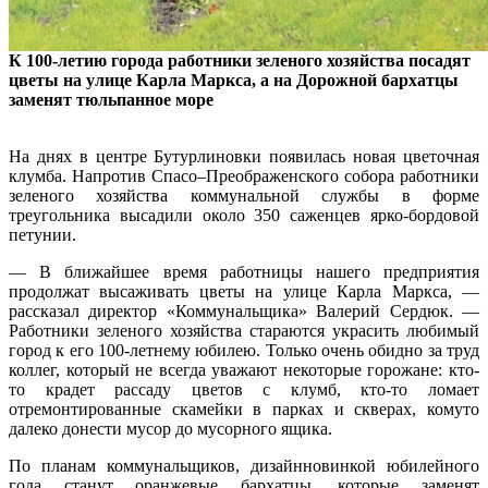
К 100-летию города работники зеленого хозяйства посадят
цветы на улице Карла Маркса, а на Дорожной бархатцы
заменят тюльпанное море
На днях в центре Бутурлиновки появилась новая цветочная
клумба. Напротив Спасо–Преображенского собора работники
зеленого хозяйства коммунальной службы в форме
треугольника высадили около 350 саженцев ярко-бордовой
петунии.
— В ближайшее время работницы нашего предприятия
продолжат высаживать цветы на улице Карла Маркса, —
рассказал директор «Коммунальщика» Валерий Сердюк. —
Работники зеленого хозяйства стараются украсить любимый
город к его 100-летнему юбилею. Только очень обидно за труд
коллег, который не всегда уважают некоторые горожане: кто-
то крадет рассаду цветов с клумб, кто-то ломает
отремонтированные скамейки в парках и скверах, комуто
далеко донести мусор до мусорного ящика.
По планам коммунальщиков, дизайнновинкой юбилейного
года станут оранжевые бархатцы, которые заменят