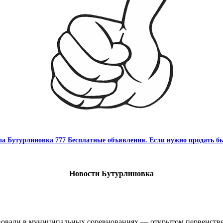
па Бутурлиновка 777 Бесплатные объявления. Если нужно продать бы
Новости Бутурлиновка
овали в муниципальных соревнованиях — открытом первенстве 