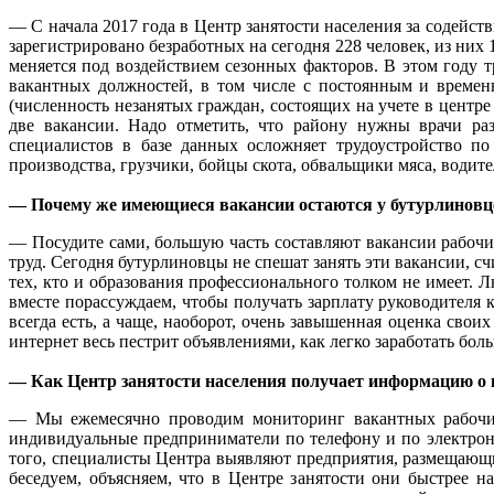
— С начала 2017 года в Центр занятости населения за содейс
зарегистрировано безработных на сегодня 228 человек, из них
меняется под воздействием сезонных факторов. В этом году 
вакантных должностей, в том числе с постоянным и време
(численность незанятых граждан, состоящих на учете в центре
две вакансии. Надо отметить, что району нужны врачи раз
специалистов в базе данных осложняет трудоустройство по
производства, грузчики, бойцы скота, обвальщики мяса, водит
— Почему же имеющиеся вакансии остаются у бутурлиновц
— Посудите сами, большую часть составляют вакансии рабочи
труд. Сегодня бутурлиновцы не спешат занять эти вакансии, 
тех, кто и образования профессионального толком не имеет. 
вместе порассуждаем, чтобы получать зарплату руководителя 
всегда есть, а чаще, наоборот, очень завышенная оценка свои
интернет весь пестрит объявлениями, как легко заработать боль
— Как Центр занятости населения получает информацию о 
— Мы ежемесячно проводим мониторинг вакантных рабочих 
индивидуальные предприниматели по телефону и по электрон
того, специалисты Центра выявляют предприятия, размещающи
беседуем, объясняем, что в Центре занятости они быстрее н