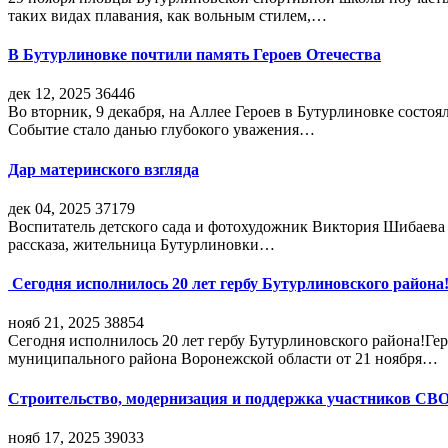
таких видах плавания, как вольным стилем,…
В Бутурлиновке почтили память Героев Отечества
дек 12, 2025
36446
Во вторник, 9 декабря, на Аллее Героев в Бутурлиновке состо
Событие стало данью глубокого уважения…
Дар материнского взгляда
дек 04, 2025
37179
Воспитатель детского сада и фотохудожник Виктория Шибаева р
рассказа, жительница Бутурлиновки…
Сегодня исполнилось 20 лет гербу Бутурлиновского района
нояб 21, 2025
38854
Сегодня исполнилось 20 лет гербу Бутурлиновского района!Г
муниципального района Воронежской области от 21 ноября…
Строительство, модернизация и поддержка участников СВ
нояб 17, 2025
39033