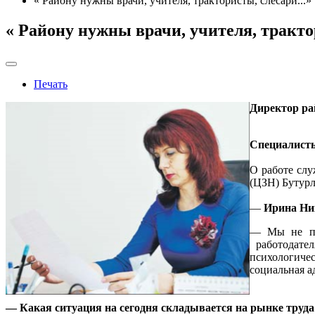
« Району нужны врачи, учителя, трактористы, слесари...»
« Району нужны врачи, учителя, трактор
Печать
Директор ра
Специалисты
О работе слу
(ЦЗН) Бутур
—
Ирина Ни
— Мы не про
работодател
психологиче
социальная а
— Какая ситуация на сегодня складывается на рынке труда