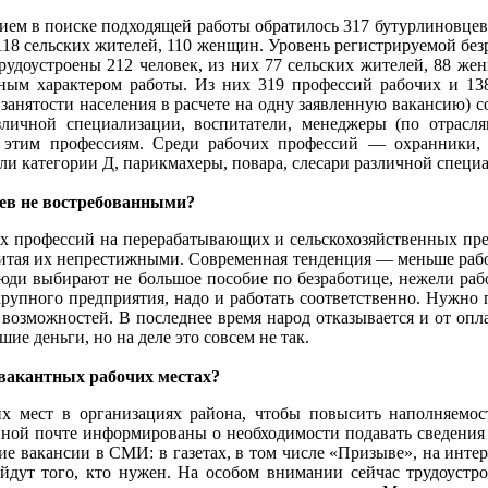
твием в поиске подходящей работы обратилось 317 бутурлиновцев
 118 сельских жителей, 110 женщин. Уровень регистрируемой бе
трудоустроены 212 человек, из них 77 сельских жителей, 88 ж
нным характером работы. Из них 319 профессий рабочих и 1
 занятости населения в расчете на одну заявленную вакансию) со
личной специализации, воспитатели, менеджеры (по отрасля
 этим профессиям. Среди рабочих профессий — охранники, т
ели категории Д, парикмахеры, повара, слесари различной специ
ев не востребованными?
х профессий на перерабатывающих и сельскохозяйственных пре
считая их непрестижными. Современная тенденция — меньше работ
Люди выбирают не большое пособие по безработице, нежели раб
крупного предприятия, надо и работать соответственно. Нужно
х возможностей. В последнее время народ отказывается и от оп
шие деньги, но на деле это совсем не так.
вакантных рабочих местах?
мест в организациях района, чтобы повысить наполняемость
ной почте информированы о необходимости подавать сведения 
е вакансии в СМИ: в газетах, в том числе «Призыве», на интер
айдут того, кто нужен. На особом внимании сейчас трудоустр