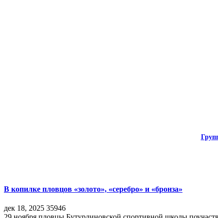
Груп
В копилке пловцов «золото», «серебро» и «бронза»
дек 18, 2025
35946
29 ноября пловцы Бутурлиновской спортивной школы поучаств