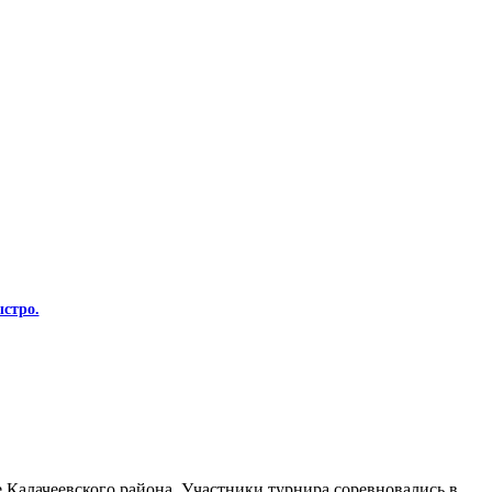
стро.
Калачеевского района. Участники турнира соревновались в