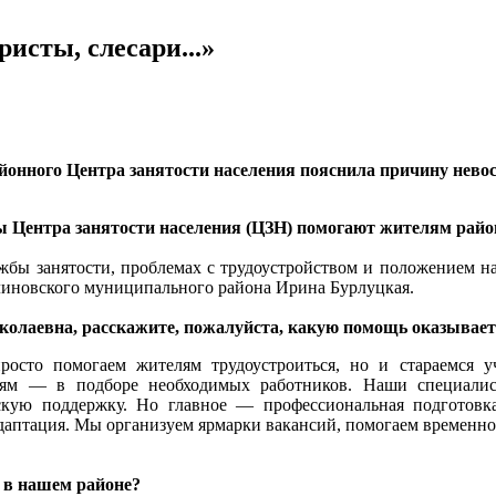
исты, слесари...»
йонного Центра занятости населения пояснила
причину невос
 Центра занятости населения (ЦЗН) помогают жителям район
жбы занятости, проблемах с трудоустройством и положением на
линовского муниципального района Ирина Бурлуцкая.
колаевна, расскажите, пожалуйста, какую помощь оказывает
сто помогаем жителям трудоустроиться, но и стараемся у
ям — в подборе необходимых работников. Наши специалис
скую поддержку. Но главное — профессиональная подготовк
даптация. Мы организуем ярмарки вакансий, помогаем временно 
 в нашем районе?