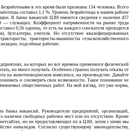
 Безработными в это время были признаны 134 человека. Всего
зработицы составил 1,1 %. Уровень безработицы в нашем районе
енщин. В банке вакансий ЦЗН имеются сведения о наличии 457
38 — служащих. Коэффициент напряженности на рынке труда
ставил 0,56 единиц, то есть на каждого соискателя приходится
м), бухгалтеры, учителя. Но отсутствие квалифицированных
рактористы, трактористы-машинисты сельскохозяйственного
ализации, подсобные рабочие.
дприятиях, на которых во все времена применялся физический
ать, но много получать. Особенно странно получать отказы от
ота на животноводческом комплексе, на производстве. Давайте
 понимать и соизмерять свои возможности. Такое понимание не
лачиваемых общественных работ. На мой взгляд, это уже норма,
 банка вакансий. Руководители предприятий, организаций,
о наличии свободных рабочих мест или их отсутствии. Кроме
нетсайтах, но не предоставляющих их в ЦЗН, затем с ними мы
ойство инвалидов. Согласно существующему законодательству,