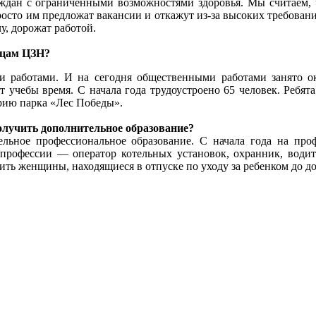
аждан с ограниченными возможностями здоровья. Мы считаем, ч
росто им предложат вакансии и откажут из-за высоких требован
у, дорожат работой.
вцам ЦЗН?
работами. И на сегодня общественными работами занято око
от учебы время. С начала года трудоустроено 65 человек. Ребят
рию парка «Лес Победы».
олучить дополнительное образование?
льное профессиональное образование. С начала года на про
 профессии — оператор котельных установок, охранник, води
ить женщины, находящиеся в отпуске по уходу за ребенком до до