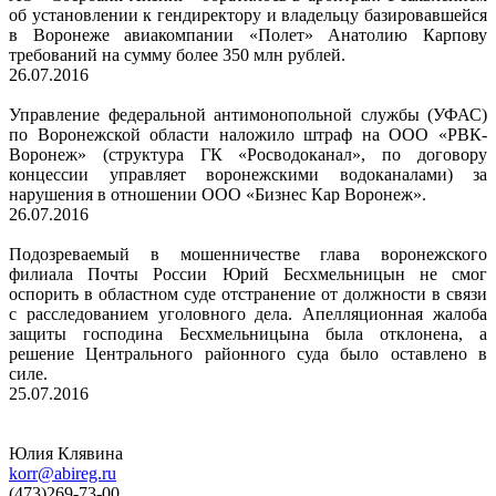
об установлении к гендиректору и владельцу базировавшейся
в Воронеже авиакомпании «Полет» Анатолию Карпову
требований на сумму более 350 млн рублей.
26.07.2016
Управление федеральной антимонопольной службы (УФАС)
по Воронежской области наложило штраф на ООО «РВК-
Воронеж» (структура ГК «Росводоканал», по договору
концессии управляет воронежскими водоканалами) за
нарушения в отношении ООО «Бизнес Кар Воронеж».
26.07.2016
Подозреваемый в мошенничестве глава воронежского
филиала Почты России Юрий Бесхмельницын не смог
оспорить в областном суде отстранение от должности в связи
с расследованием уголовного дела. Апелляционная жалоба
защиты господина Бесхмельницына была отклонена, а
решение Центрального районного суда было оставлено в
силе.
25.07.2016
Юлия Клявина
korr@abireg.ru
(473)269-73-00