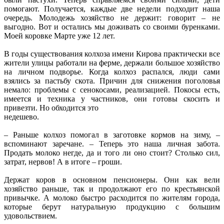
помогают. Получается, каждые две недели подходит наша
очередь. Молодежь хозяйство не держит: говорит – не
выгодно. Вот и остались мы доживать со своими буренками.
Моей коровке Марте уже 12 лет.
В годы существования колхоза имени Кирова практически все
жители улицы работали на ферме, держали большое хозяйство
на личном подворье. Когда колхоз распался, люди сами
взялись за пастьбу скота. Причин для снижения поголовья
немало: проблемы с сенокосами, реализацией. Покосы есть,
имеется и техника у частников, они готовы скосить и
привезти. Но обходится это
недешево.
– Раньше колхоз помогал в заготовке кормов на зиму, –
вспоминают заречане. – Теперь это наша личная забота.
Продать молоко негде, да и того ли оно стоит? Столько сил,
затрат, нервов! А в итоге – гроши.
Держат коров в основном пенсионеры. Они как вели
хозяйство раньше, так и продолжают его по крестьянской
привычке. А молоко быстро расходится по жителям города,
которые берут натуральную продукцию с большим
удовольствием.