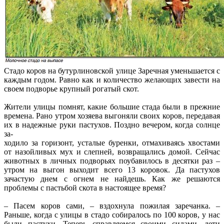
Стадо коров на бутурлиновской улице Заречная уменьшается с
каждым годом. Равно как и количество желающих завести на
своем подворье крупный рогатый скот.
Жители улицы помнят, какие большие стада были в прежние
времена. Рано утром хозяева выгоняли своих коров, передавая
их в надежные руки пастухов. Поздно вечером, когда солнце
за-
ходило за горизонт, усталые буренки, отмахиваясь хвостами
от назойливых мух и слепней, возвращались домой. Сейчас
животных в личных подворьях поубавилось в десятки раз –
утром на выгон выходит всего 13 коровок. Да пастухов
зачастую днем с огнем не найдешь. Как же решаются
проблемы с пастьбой скота в настоящее время?
– Пасем коров сами, – вздохнула пожилая заречанка. –
Раньше, когда с улицы в стадо собиралось по 100 коров, у нас
были пастухи. Теперь справляемся своими силами, дети