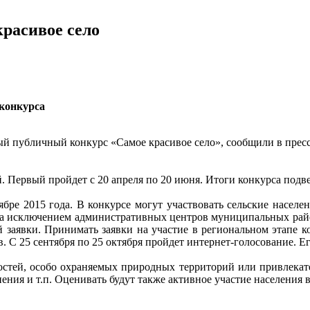
красивое село
 конкурса
ый публичный конкурс «Самое красивое село», сообщили в прес
 Первый пройдет с 20 апреля по 20 июня. Итоги конкурса подвед
ябре 2015 года. В конкурсе могут участвовать сельские насел
 (за исключением административных центров муниципальных район
й заявки. Принимать заявки на участие в региональном этапе ко
 С 25 сентября по 25 октября пройдет интернет-голосование. Ег
остей, особо охраняемых природных территорий или привлека
ния и т.п. Оценивать будут также активное участие населения 