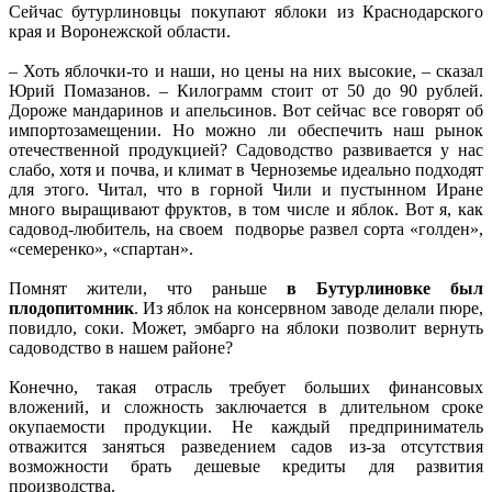
Сейчас бутурлиновцы покупают яблоки из Краснодарского
края и Воронежской области.
– Хоть яблочки-то и наши, но цены на них высокие, – сказал
Юрий Помазанов. – Килограмм стоит от 50 до 90 рублей.
Дороже мандаринов и апельсинов. Вот сейчас все говорят об
импортозамещении. Но можно ли обеспечить наш рынок
отечественной продукцией? Садоводство развивается у нас
слабо, хотя и почва, и климат в Черноземье идеально подходят
для этого. Читал, что в горной Чили и пустынном Иране
много выращивают фруктов, в том числе и яблок. Вот я, как
садовод-любитель, на своем подворье развел сорта «голден»,
«семеренко», «спартан».
Помнят жители, что раньше
в Бутурлиновке был
плодопитомник
. Из яблок на консервном заводе делали пюре,
повидло, соки. Может, эмбарго на яблоки позволит вернуть
садоводство в нашем районе?
Конечно, такая отрасль требует больших финансовых
вложений, и сложность заключается в длительном сроке
окупаемости продукции. Не каждый предприниматель
отважится заняться разведением садов из-за отсутствия
возможности брать дешевые кредиты для развития
производства.