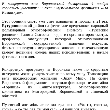
В концертном зале Воронежской филармонии 4 ноября
собрались участники и гости музыкального фестиваля «На
Казанскую».
Этот осенний смотр уже стал традицией и прошел в 21 раз.
Бутурлиновский район
на фестивале представлял народный
фольклорный этнографический ансамбль «Пузевские
родники». Галина Сысоева – одна из организаторов смотра,
профессор, заведующая кафедрой этномузыкологии
Воронежской государственной академии искусств,
бессменная ведущая мероприятия записала на телевизионную
камеру песенные номера наших исполнительниц в начале
фестивального дня.
Концертную программу из Воронежа также по средствам
интернета могли увидеть зрители по всему миру. Трансляцию
вела продюсерская компания «Вижу Мир». На сцене
Воронежской филармонии выступили фольклорные ансамбли
«Горница» из Санкт-Петербурга, этнографические
коллективы из Белгородской, Воронежской и Липецкой
областей.
Пузевский ансамбль исполнил три песни «Уж ты, сосенка,
сосна», «Уж ты, сад, ты мой сад», «Я напился, я наелся».