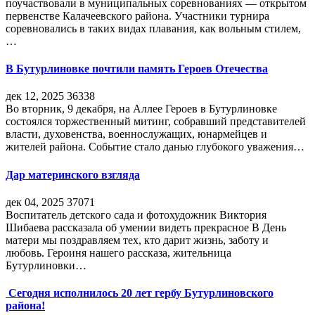
поучаствовали в муниципальных соревнованиях — открытом
первенстве Калачеевского района. Участники турнира
соревновались в таких видах плавания, как вольным стилем,
…
В Бутурлиновке почтили память Героев Отечества
дек 12, 2025
36338
Во вторник, 9 декабря, на Аллее Героев в Бутурлиновке
состоялся торжественный митинг, собравший представителей
власти, духовенства, военнослужащих, юнармейцев и
жителей района. Событие стало данью глубокого уважения…
Дар материнского взгляда
дек 04, 2025
37071
Воспитатель детского сада и фотохудожник Виктория
Шибаева рассказала об умении видеть прекрасное В День
матери мы поздравляем тех, кто дарит жизнь, заботу и
любовь. Героиня нашего рассказа, жительница
Бутурлиновки…
Сегодня исполнилось 20 лет гербу Бутурлиновского
района!