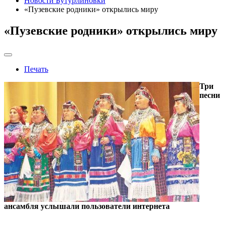
Новости Бутурлиновки
«Пузевские родники» открылись миру
«Пузевские родники» открылись миру
Печать
Три
песни
ансамбля услышали пользователи интернета