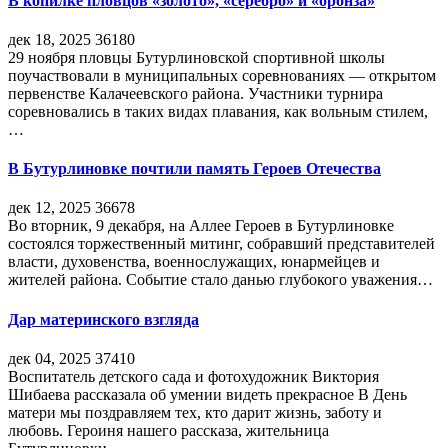
В копилке пловцов «золото», «серебро» и «бронза»
дек 18, 2025
36180
29 ноября пловцы Бутурлиновской спортивной школы
поучаствовали в муниципальных соревнованиях — открытом
первенстве Калачеевского района. Участники турнира
соревновались в таких видах плавания, как вольным стилем,
…
В Бутурлиновке почтили память Героев Отечества
дек 12, 2025
36678
Во вторник, 9 декабря, на Аллее Героев в Бутурлиновке
состоялся торжественный митинг, собравший представителей
власти, духовенства, военнослужащих, юнармейцев и
жителей района. Событие стало данью глубокого уважения…
Дар материнского взгляда
дек 04, 2025
37410
Воспитатель детского сада и фотохудожник Виктория
Шибаева рассказала об умении видеть прекрасное В День
матери мы поздравляем тех, кто дарит жизнь, заботу и
любовь. Героиня нашего рассказа, жительница