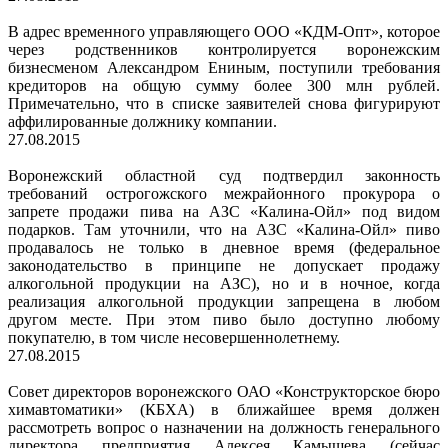
В адрес временного управляющего ООО «КДМ-Опт», которое
через родственников контролируется воронежским
бизнесменом Александром Ениным, поступили требования
кредиторов на общую сумму более 300 млн рублей.
Примечательно, что в списке заявителей снова фигурируют
аффилированные должнику компании.
27.08.2015
Воронежский областной суд подтвердил законность
требований острогожского межрайонного прокурора о
запрете продажи пива на АЗС «Калина-Ойл» под видом
подарков. Там уточнили, что на АЗС «Калина-Ойл» пиво
продавалось не только в дневное время (федеральное
законодательство в принципе не допускает продажу
алкогольной продукции на АЗС), но и в ночное, когда
реализация алкогольной продукции запрещена в любом
другом месте. При этом пиво было доступно любому
покупателю, в том числе несовершеннолетнему.
27.08.2015
Совет директоров воронежского ОАО «Конструкторское бюро
химавтоматики» (КБХА) в ближайшее время должен
рассмотреть вопрос о назначении на должность генерального
директора предприятия Алексея Камышева (сейчас