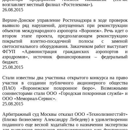
возглавляет местный филиал «Ростелекома»).
26.08.2015
Верхне-Донское управление Ростехнадзора в ходе проверок
выявило ряд нарушений, допущенных при реконструкции
объектов международного аэропорта «Воронеж». Речь идет о
втором этапе проекта, предполагающем реконструкцию
покрытий взлетно-посадочной полосы с заменой
светосигнального оборудования. Заказчиком работ выступает
ФГУП «Администрация гражданских аэропортов и
аэродромов», источник финансирования – федеральный
бюджет.
25.08.2015
Стали известны два участника открытого конкурса на право
участия в создании публичного акционерного общества
(ПАО) «Воронежское похоронное бюро». Возможными
соинвесторами стали ООО «Городская похоронная служба» и
ООО «Мемориал-Сервис».
25.08.2015
Арбитражный суд Москвы отказал ООО «Технолизингстэйт»
(близко бизнесмену Александру Лебедеву) в удовлетворении
поданного еще весной ходатайства о назначении экспертизы
для выявления признаков преднамеренного или фиктивного