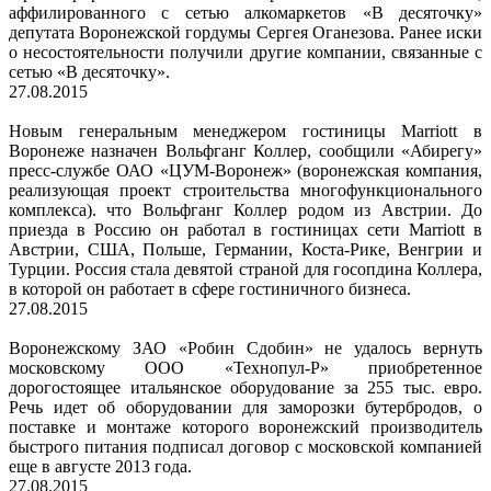
аффилированного с сетью алкомаркетов «В десяточку»
депутата Воронежской гордумы Сергея Оганезова. Ранее иски
о несостоятельности получили другие компании, связанные с
сетью «В десяточку».
27.08.2015
Новым генеральным менеджером гостиницы Marriott в
Воронеже назначен Вольфганг Коллер, сообщили «Абирегу»
пресс-службе ОАО «ЦУМ-Воронеж» (воронежская компания,
реализующая проект строительства многофункционального
комплекса). что Вольфганг Коллер родом из Австрии. До
приезда в Россию он работал в гостиницах сети Marriott в
Австрии, США, Польше, Германии, Коста-Рике, Венгрии и
Турции. Россия стала девятой страной для госопдина Коллера,
в которой он работает в сфере гостиничного бизнеса.
27.08.2015
Воронежскому ЗАО «Робин Сдобин» не удалось вернуть
московскому ООО «Технопул-Р» приобретенное
дорогостоящее итальянское оборудование за 255 тыс. евро.
Речь идет об оборудовании для заморозки бутербродов, о
поставке и монтаже которого воронежский производитель
быстрого питания подписал договор с московской компанией
еще в августе 2013 года.
27.08.2015