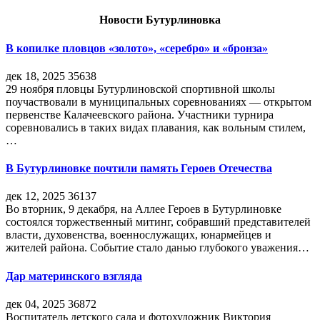
Новости Бутурлиновка
В копилке пловцов «золото», «серебро» и «бронза»
дек 18, 2025
35638
29 ноября пловцы Бутурлиновской спортивной школы
поучаствовали в муниципальных соревнованиях — открытом
первенстве Калачеевского района. Участники турнира
соревновались в таких видах плавания, как вольным стилем,
…
В Бутурлиновке почтили память Героев Отечества
дек 12, 2025
36137
Во вторник, 9 декабря, на Аллее Героев в Бутурлиновке
состоялся торжественный митинг, собравший представителей
власти, духовенства, военнослужащих, юнармейцев и
жителей района. Событие стало данью глубокого уважения…
Дар материнского взгляда
дек 04, 2025
36872
Воспитатель детского сада и фотохудожник Виктория