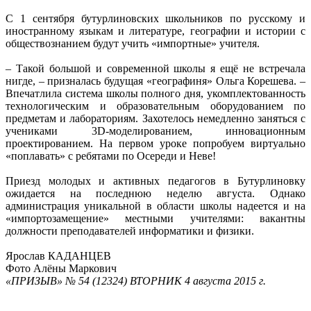
С 1 сентября бутурлиновских школьников по русскому и
иностранному языкам и литературе, географии и истории с
обществознанием будут учить «импортные» учителя.
– Такой большой и современной школы я ещё не встречала
нигде, – призналась будущая «географиня» Ольга Корешева. –
Впечатлила система школы полного дня, укомплектованность
технологическим и образовательным оборудованием по
предметам и лабораториям. Захотелось немедленно заняться с
учениками 3D-моделированием, инновационным
проектированием. На первом уроке попробуем виртуально
«поплавать» с ребятами по Осереди и Неве!
Приезд молодых и активных педагогов в Бутурлиновку
ожидается на последнюю неделю августа. Однако
администрация уникальной в области школы надеется и на
«импортозамещение» местными учителями: вакантны
должности преподавателей информатики и физики.
Ярослав КАДАНЦЕВ
Фото Алёны Маркович
«ПРИЗЫВ» № 54 (12324) ВТОРНИК 4 августа 2015 г.