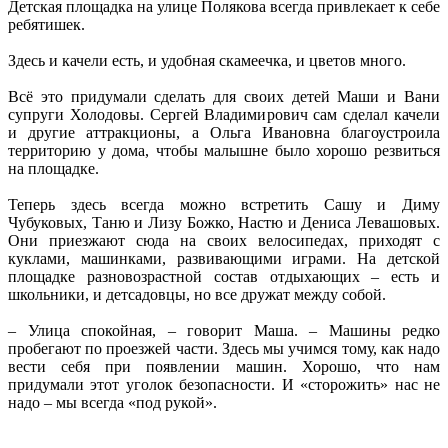
Детская площадка на улице Полякова всегда привлекает к себе
ребятишек.
Здесь и качели есть, и удобная скамеечка, и цветов много.
Всё это придумали сделать для своих детей Маши и Вани
супруги Холодовы. Сергей Владимирович сам сделал качели
и другие аттракционы, а Ольга Ивановна благоустроила
территорию у дома, чтобы малышне было хорошо резвиться
на площадке.
Теперь здесь всегда можно встретить Сашу и Диму
Чубуковых, Таню и Лизу Божко, Настю и Дениса Левашовых.
Они приезжают сюда на своих велосипедах, приходят с
куклами, машинками, развивающими играми. На детской
площадке разновозрастной состав отдыхающих – есть и
школьники, и детсадовцы, но все дружат между собой.
– Улица спокойная, – говорит Маша. – Машины редко
пробегают по проезжей части. Здесь мы учимся тому, как надо
вести себя при появлении машин. Хорошо, что нам
придумали этот уголок безопасности. И «сторожить» нас не
надо – мы всегда «под рукой».