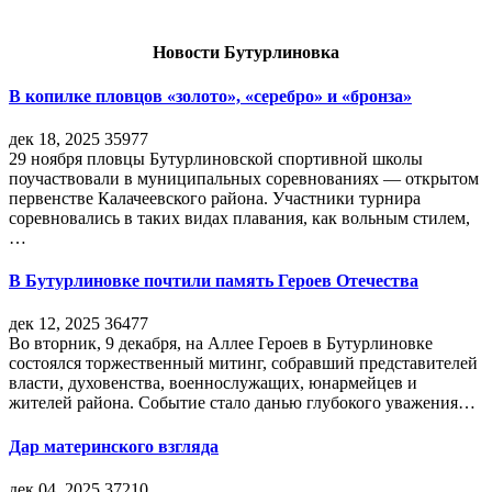
Новости Бутурлиновка
В копилке пловцов «золото», «серебро» и «бронза»
дек 18, 2025
35977
29 ноября пловцы Бутурлиновской спортивной школы
поучаствовали в муниципальных соревнованиях — открытом
первенстве Калачеевского района. Участники турнира
соревновались в таких видах плавания, как вольным стилем,
…
В Бутурлиновке почтили память Героев Отечества
дек 12, 2025
36477
Во вторник, 9 декабря, на Аллее Героев в Бутурлиновке
состоялся торжественный митинг, собравший представителей
власти, духовенства, военнослужащих, юнармейцев и
жителей района. Событие стало данью глубокого уважения…
Дар материнского взгляда
дек 04, 2025
37210