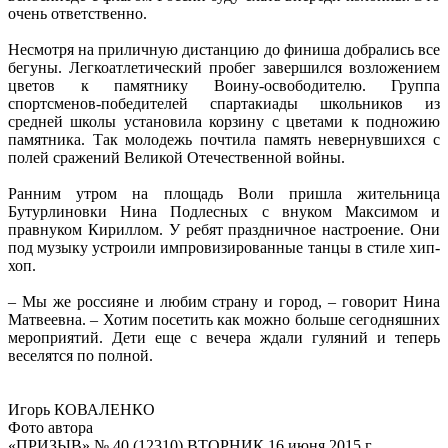
очень ответственно.
Несмотря на приличную дистанцию до финиша добрались все
бегуны. Легкоатлетический пробег завершился возложением
цветов к памятнику Воину-освободителю. Группа
спортсменов-победителей спартакиады школьников из
средней школы установила корзину с цветами к подножию
памятника. Так молодежь почтила память невернувшихся с
полей сражений Великой Отечественной войны.
Ранним утром на площадь Воли пришла жительница
Бутурлиновки Нина Подлесных с внуком Максимом и
правнуком Кириллом. У ребят праздничное настроение. Они
под музыку устроили импровизированные танцы в стиле хип-
хоп.
– Мы же россияне и любим страну и город, – говорит Нина
Матвеевна. – Хотим посетить как можно больше сегодняшних
мероприятий. Дети еще с вечера ждали гуляний и теперь
веселятся по полной.
Игорь КОВАЛЕНКО
Фото автора
«ПРИЗЫВ» № 40 (12310) ВТОРНИК 16 июня 2015 г.