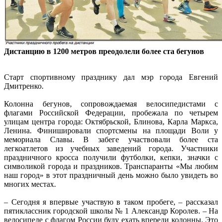
Дистанцию в 1200 метров преодолели более ста бегунов
Старт спортивному празднику дал мэр города Евгений
Дмитренко.
Колонна бегунов, сопровождаемая велосипедистами с
флагами Российской Федерации, пробежала по четырем
улицам центра города: Октябрьской, Блинова, Карла Маркса,
Ленина. Финишировали спортсмены на площади Воли у
мемориала Славы. В забеге участвовали более ста
легкоатлетов из учебных заведений города. Участники
праздничного кросса получили футболки, кепки, значки с
символикой города и праздников. Транспаранты «Мы любим
наш город» в этот праздничный день можно было увидеть во
многих местах.
– Сегодня я впервые участвую в таком пробеге, – рассказал
пятиклассник городской школы № 1 Александр Королев. – На
велосипеде с флагом России буду ехать впереди колонны. Это