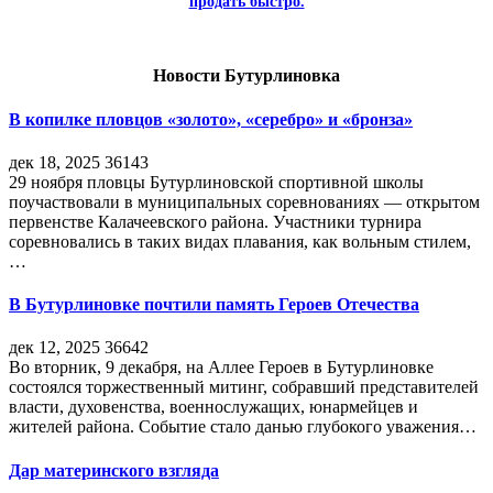
продать быстро.
Новости Бутурлиновка
В копилке пловцов «золото», «серебро» и «бронза»
дек 18, 2025
36143
29 ноября пловцы Бутурлиновской спортивной школы
поучаствовали в муниципальных соревнованиях — открытом
первенстве Калачеевского района. Участники турнира
соревновались в таких видах плавания, как вольным стилем,
…
В Бутурлиновке почтили память Героев Отечества
дек 12, 2025
36642
Во вторник, 9 декабря, на Аллее Героев в Бутурлиновке
состоялся торжественный митинг, собравший представителей
власти, духовенства, военнослужащих, юнармейцев и
жителей района. Событие стало данью глубокого уважения…
Дар материнского взгляда