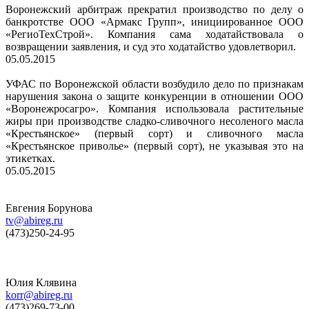
Воронежский арбитраж прекратил производство по делу о
банкротстве ООО «Армакс Групп», инициированное ООО
«РегиоТехСтрой». Компания сама ходатайствовала о
возвращении заявления, и суд это ходатайство удовлетворил.
05.05.2015
УФАС по Воронежской области возбудило дело по признакам
нарушения закона о защите конкуренции в отношении ООО
«Воронежросагро». Компания использовала растительные
жиры при производстве сладко-сливочного несоленого масла
«Крестьянское» (первый сорт) и сливочного масла
«Крестьянское приволье» (первый сорт), не указывая это на
этикетках.
05.05.2015
Евгения Борунова
tv@abireg.ru
(473)250-24-95
Юлия Клявина
korr@abireg.ru
(473)269-73-00