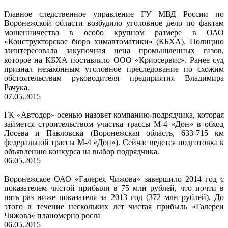
Главное следственное управление ГУ МВД России по
Воронежской области возбудило уголовное дело по фактам
мошенничества в особо крупном размере в ОАО
«Конструкторское бюро химавтоматики» (КБХА). Полицию
заинтересовала закупочная цена промышленных газов,
которое на КБХА поставляло ООО «Криосервис». Ранее суд
признал незаконным уголовное преследование по схожим
обстоятельствам руководителя предприятия Владимира
Рачука.
07.05.2015
ГК «Автодор» осенью назовет компанию-подрядчика, которая
займется строительством участка трассы М-4 «Дон» в обход
Лосева и Павловска (Воронежская область, 633-715 км
федеральной трассы М-4 «Дон»). Сейчас ведется подготовка к
объявлению конкурса на выбор подрядчика.
06.05.2015
Воронежское ОАО «Галерея Чижова» завершило 2014 год с
показателем чистой прибыли в 75 млн рублей, что почти в
пять раз ниже показателя за 2013 год (372 млн рублей). До
этого в течение нескольких лет чистая прибыль «Галереи
Чижова» планомерно росла
06.05.2015