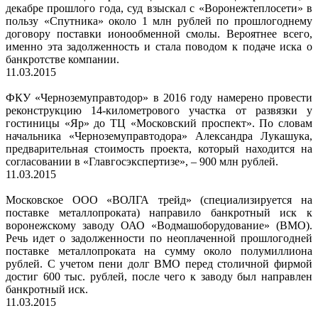
декабре прошлого года, суд взыскал с «Воронежтеплосети» в
пользу «Спутника» около 1 млн рублей по прошлогоднему
договору поставки ионообменной смолы. Вероятнее всего,
именно эта задолженность и стала поводом к подаче иска о
банкротстве компании.
11.03.2015
ФКУ «Черноземуправтодор» в 2016 году намерено провести
реконструкцию 14-километрового участка от развязки у
гостиницы «Яр» до ТЦ «Московский проспект». По словам
начальника «Черноземуправтодора» Александра Лукашука,
предварительная стоимость проекта, который находится на
согласовании в «Главгосэкспертизе», – 900 млн рублей.
11.03.2015
Московское ООО «ВОЛГА трейд» (специализируется на
поставке металлопроката) направило банкротный иск к
воронежскому заводу ОАО «Водмашоборудование» (ВМО).
Речь идет о задолженности по неоплаченной прошлогодней
поставке металлопроката на сумму около полумиллиона
рублей. С учетом пени долг ВМО перед столичной фирмой
достиг 600 тыс. рублей, после чего к заводу был направлен
банкротный иск.
11.03.2015