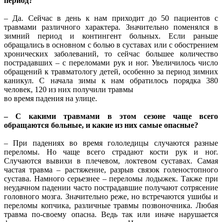
период?
– Да. Сейчас в день к нам приходит до 50 пациентов с
травмами различного характера. Значительно поменялся в
зимний период и контингент больных. Если раньше
обращались в основном с болью в суставах или с обострением
хронических заболеваний, то сейчас большее количество
пострадавших – с переломами рук и ног. Увеличилось число
обращений к травматологу детей, особенно за период зимних
каникул. С начала зимы к нам обратилось порядка 380
человек, 120 из них получили травмы
во время падения на улице.
– С какими травмами в этом сезоне чаще всего
обращаются больные, и какие из них самые опасные?
– При падениях во время гололедицы случаются разные
переломы. Но чаще всего страдают кости рук и ног.
Случаются вывихи в плечевом, локтевом суставах. Самая
частая травма – растяжение, разрыв связок голеностопного
сустава. Намного серьезнее – переломы лодыжек. Также при
неудачном падении часто пострадавшие получают сотрясение
головного мозга. Значительно реже, но встречаются ушибы и
переломы копчика, различные травмы позвоночника. Любая
травма по-своему опасна. Ведь так или иначе нарушается