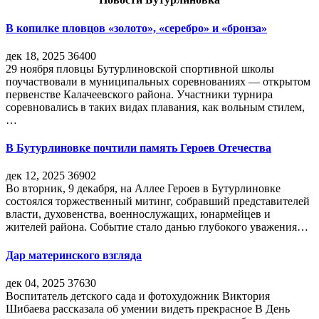
В копилке пловцов «золото», «серебро» и «бронза»
дек 18, 2025
36400
29 ноября пловцы Бутурлиновской спортивной школы
поучаствовали в муниципальных соревнованиях — открытом
первенстве Калачеевского района. Участники турнира
соревновались в таких видах плавания, как вольным стилем,
…
В Бутурлиновке почтили память Героев Отечества
дек 12, 2025
36902
Во вторник, 9 декабря, на Аллее Героев в Бутурлиновке
состоялся торжественный митинг, собравший представителей
власти, духовенства, военнослужащих, юнармейцев и
жителей района. Событие стало данью глубокого уважения…
Дар материнского взгляда
дек 04, 2025
37630
Воспитатель детского сада и фотохудожник Виктория
Шибаева рассказала об умении видеть прекрасное В День