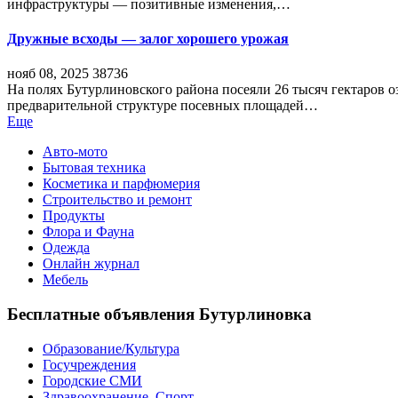
инфраструктуры — позитивные изменения,…
Дружные всходы — залог хорошего урожая
нояб 08, 2025
38736
На полях Бутурлиновского района посеяли 26 тысяч гектаров о
предварительной структуре посевных площадей…
Еще
Авто-мото
Бытовая техника
Косметика и парфюмерия
Строительство и ремонт
Продукты
Флора и Фауна
Одежда
Онлайн журнал
Мебель
Бесплатные объявления Бутурлиновка
Образование/Культура
Госучреждения
Городские СМИ
Здравоохранение. Спорт