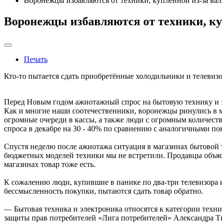
Воронежцы избавляются от техники, купленной из-за ва
Воронежцы избавляются от техники, ку
Печать
Кто-то пытается сдать приобретённые холодильники и телевизо
Перед Новым годом ажиотажный спрос на бытовую технику и эл
Как и многие наши соотечественники, воронежцы ринулись в 
огромные очереди в кассы, а также люди с огромным количеств
спроса в декабре на 30 - 40% по сравнению с аналогичными п
Спустя неделю после ажиотажа ситуация в магазинах бытовой т
бюджетных моделей техники мы не встретили. Продавцы объясни
магазинах товар тоже есть.
К сожалению люди, купившие в панике по два-три телевизора и
бессмысленность покупки, пытаются сдать товар обратно.
— Бытовая техника и электроника относятся к категории техн
защиты прав потребителей «Лига потребителей» Александра Тищ