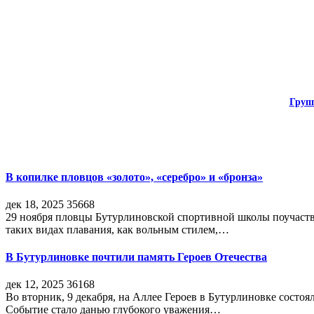
Груп
В копилке пловцов «золото», «серебро» и «бронза»
дек 18, 2025
35668
29 ноября пловцы Бутурлиновской спортивной школы поучаств
таких видах плавания, как вольным стилем,…
В Бутурлиновке почтили память Героев Отечества
дек 12, 2025
36168
Во вторник, 9 декабря, на Аллее Героев в Бутурлиновке состо
Событие стало данью глубокого уважения…