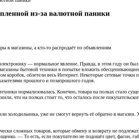
лютной паники
пленной из-за валютной паники
ры в магазины, а кто-то распродаёт по объявлениям
ектронику — нормальное явление. Правда, в этом году он был 
магазины бытовой техники в попытке вложить обесценивающиеся
ом коробок, облетели весь Интернет. Некоторые сетевые точки 
оказателями прошлого и позапрошлого годов.
ехники нормализовалась. Конечно, товара на полках стало сущес
ли, что на полках стоит то, что осталось после покупательског
ли холодильника, уже не смогут вернуть её обратно в магазин. 
ически сложных товаров, которые обмену и возврату не подлежа
енко. — То есть, если покупателю не подошёл цвет, фасон, габ