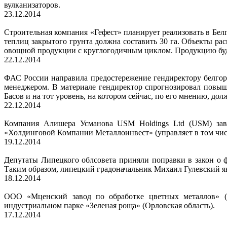
вулканизаторов.
23.12.2014
Строительная компания «Гефест» планирует реализовать в Бе
теплиц закрытого грунта должна составить 30 га. Объекты ра
овощной продукции с круглогодичным циклом. Продукцию буд
22.12.2014
ФАС России направила предостережение гендиректору белгор
менеджером. В материале гендиректор спрогнозировал повыше
Басов и на тот уровень, на котором сейчас, по его мнению, дол
22.12.2014
Компания Алишера Усманова USM Holdings Ltd (USM) заве
«Холдинговой Компании Металлоинвест» (управляет в том чис
19.12.2014
Депутаты Липецкого облсовета приняли поправки в закон о 
Таким образом, липецкий градоначальник Михаил Гулевский я
18.12.2014
ООО «Мценский завод по обработке цветных металлов» (го
индустриальном парке «Зеленая роща» (Орловская область).
17.12.2014