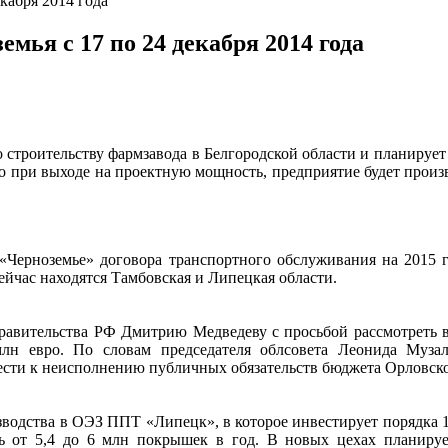
кабря 2014 года
мья с 17 по 24 декабря 2014 года
строительству фармзавода в Белгородской области и планирует 
то при выходе на проектную мощность, предприятие будет прои
Черноземье» договора транспортного обслуживания на 2015 го
ейчас находятся Тамбовская и Липецкая области.
правительства РФ Дмитрию Медведеву с просьбой рассмотреть 
 евро. По словам председателя облсовета Леонида Музале
сти к неисполнению публичных обязательств бюджета Орловско
одства в ОЭЗ ППТ «Липецк», в которое инвестирует порядка 10 
ь от 5,4 до 6 млн покрышек в год. В новых цехах планиру