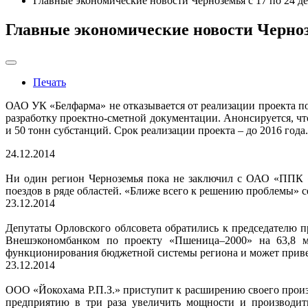
Главные экономические новости Черноземья с 17 по 24 де
Главные экономические новости Чернозе
Печать
ОАО УК «Белфарма» не отказывается от реализации проекта по 
разработку проектно-сметной документации. Анонсируется, ч
и 50 тонн субстанций. Срок реализации проекта – до 2016 года.
24.12.2014
Ни один регион Черноземья пока не заключил с ОАО «ППК «
поездов в ряде областей. «Ближе всего к решению проблемы» с
23.12.2014
Депутаты Орловского облсовета обратились к председателю 
Внешэкономбанком по проекту «Пшеница–2000» на 63,8 млн
функционирования бюджетной системы региона и может приве
23.12.2014
ООО «Йокохама Р.П.З.» приступит к расширению своего произв
предприятию в три раза увеличить мощности и производит