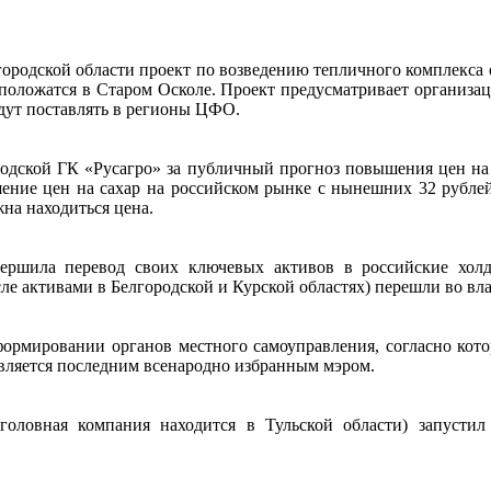
лгородской области проект по возведению тепличного комплекса
сположатся в Старом Осколе. Проект предусматривает организац
ут поставлять в регионы ЦФО.
одской ГК «Русагро» за публичный прогноз повышения цен на с
ние цен на сахар на российском рынке с нынешних 32 рублей 
жна находиться цена.
ршила перевод своих ключевых активов в российские холд
ле активами в Белгородской и Курской областях) перешли во 
формировании органов местного самоуправления, согласно кот
вляется последним всенародно избранным мэром.
ловная компания находится в Тульской области) запустил