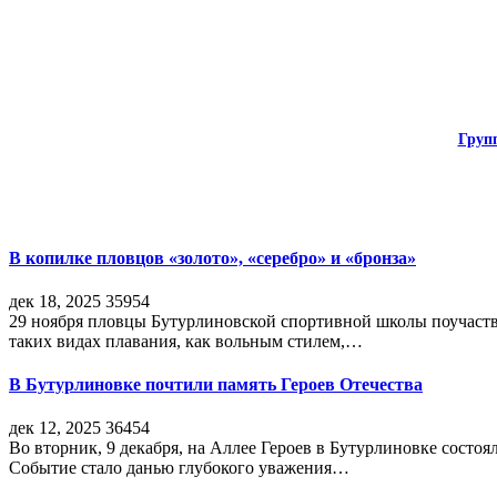
Груп
В копилке пловцов «золото», «серебро» и «бронза»
дек 18, 2025
35954
29 ноября пловцы Бутурлиновской спортивной школы поучаств
таких видах плавания, как вольным стилем,…
В Бутурлиновке почтили память Героев Отечества
дек 12, 2025
36454
Во вторник, 9 декабря, на Аллее Героев в Бутурлиновке состо
Событие стало данью глубокого уважения…