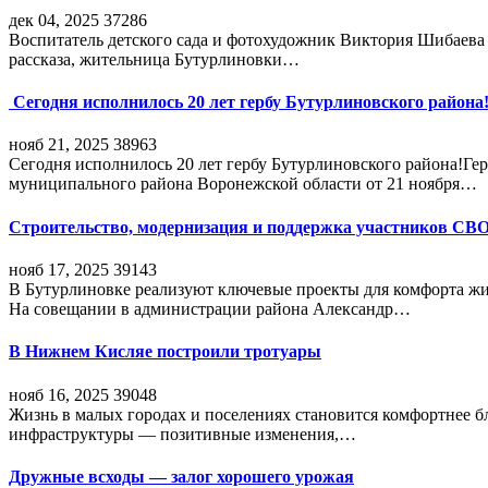
дек 04, 2025
37286
Воспитатель детского сада и фотохудожник Виктория Шибаева р
рассказа, жительница Бутурлиновки…
Сегодня исполнилось 20 лет гербу Бутурлиновского района
нояб 21, 2025
38963
Сегодня исполнилось 20 лет гербу Бутурлиновского района!Г
муниципального района Воронежской области от 21 ноября…
Строительство, модернизация и поддержка участников СВ
нояб 17, 2025
39143
В Бутурлиновке реализуют ключевые проекты для комфорта жи
На совещании в администрации района Александр…
В Нижнем Кисляе построили тротуары
нояб 16, 2025
39048
Жизнь в малых городах и поселениях становится комфортнее 
инфраструктуры — позитивные изменения,…
Дружные всходы — залог хорошего урожая