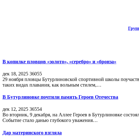
Груп
В копилке пловцов «золото», «серебро» и «бронза»
дек 18, 2025
36055
29 ноября пловцы Бутурлиновской спортивной школы поучаств
таких видах плавания, как вольным стилем,…
В Бутурлиновке почтили память Героев Отечества
дек 12, 2025
36554
Во вторник, 9 декабря, на Аллее Героев в Бутурлиновке состо
Событие стало данью глубокого уважения…
Дар материнского взгляда