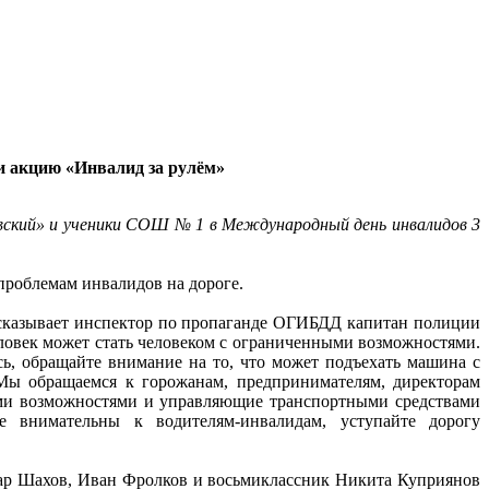
и акцию «Инвалид за рулём»
кий» и ученики СОШ № 1 в Международный день инвалидов 3
проблемам инвалидов на дороге.
сказывает инспектор по пропаганде ОГИБДД капитан полиции
еловек может стать человеком с ограниченными возможностями.
есь, обращайте внимание на то, что может подъехать машина с
Мы обращаемся к горожанам, предпринимателям, директорам
ми возможностями и управляющие транспортными средствами
те внимательны к водителям-инвалидам, уступайте дорогу
р Шахов, Иван Фролков и восьмиклассник Никита Куприянов