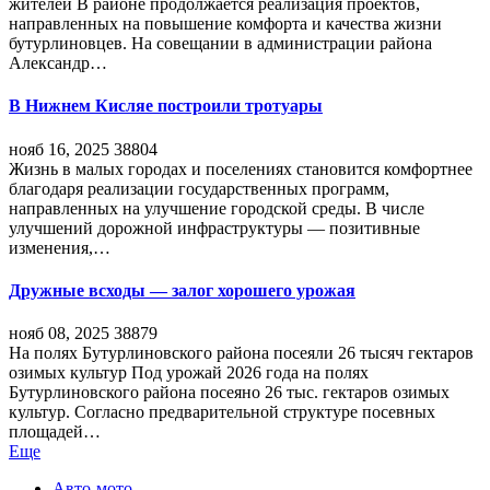
жителей В районе продолжается реализация проектов,
направленных на повышение комфорта и качества жизни
бутурлиновцев. На совещании в администрации района
Александр…
В Нижнем Кисляе построили тротуары
нояб 16, 2025
38804
Жизнь в малых городах и поселениях становится комфортнее
благодаря реализации государственных программ,
направленных на улучшение городской среды. В числе
улучшений дорожной инфраструктуры — позитивные
изменения,…
Дружные всходы — залог хорошего урожая
нояб 08, 2025
38879
На полях Бутурлиновского района посеяли 26 тысяч гектаров
озимых культур Под урожай 2026 года на полях
Бутурлиновского района посеяно 26 тыс. гектаров озимых
культур. Согласно предварительной структуре посевных
площадей…
Еще
Авто-мото