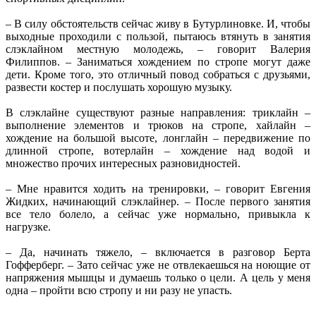
– В силу обстоятельств сейчас живу в Бутурлиновке. И, чтобы
выходные проходили с пользой, пытаюсь втянуть в занятия
слэклайном местную молодежь, – говорит Валерия
Филиппов. – Заниматься хождением по стропе могут даже
дети. Кроме того, это отличный повод собраться с друзьями,
развести костер и послушать хорошую музыку.
В слэклайне существуют разные направления: триклайн –
выполнение элементов и трюков на стропе, хайлайн –
хождение на большой высоте, лонглайн – передвижение по
длинной стропе, вотерлайн – хождение над водой и
множество прочих интересных разновидностей.
– Мне нравится ходить на тренировки, – говорит Евгения
Жидких, начинающий слэклайнер. – После первого занятия
все тело болело, а сейчас уже нормально, привыкла к
нагрузке.
– Да, начинать тяжело, – включается в разговор Берта
Гофферберг. – Зато сейчас уже не отвлекаешься на ноющие от
напряжения мышцы и думаешь только о цели. А цель у меня
одна – пройти всю стропу и ни разу не упасть.