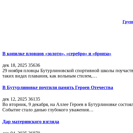
Груп
В копилке пловцов «золото», «серебро» и «бронза»
дек 18, 2025
35636
29 ноября пловцы Бутурлиновской спортивной школы поучаств
таких видах плавания, как вольным стилем,…
В Бутурлиновке почтили память Героев Отечества
дек 12, 2025
36135
Во вторник, 9 декабря, на Аллее Героев в Бутурлиновке состо
Событие стало данью глубокого уважения…
Дар материнского взгляда