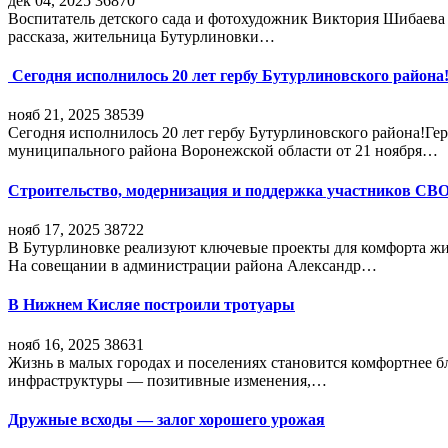
дек 04, 2025
36870
Воспитатель детского сада и фотохудожник Виктория Шибаева р
рассказа, жительница Бутурлиновки…
Сегодня исполнилось 20 лет гербу Бутурлиновского района
нояб 21, 2025
38539
Сегодня исполнилось 20 лет гербу Бутурлиновского района!Г
муниципального района Воронежской области от 21 ноября…
Строительство, модернизация и поддержка участников СВ
нояб 17, 2025
38722
В Бутурлиновке реализуют ключевые проекты для комфорта жи
На совещании в администрации района Александр…
В Нижнем Кисляе построили тротуары
нояб 16, 2025
38631
Жизнь в малых городах и поселениях становится комфортнее 
инфраструктуры — позитивные изменения,…
Дружные всходы — залог хорошего урожая