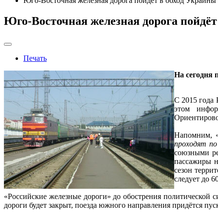
Юго-Восточная железная дорога пойдёт в обход Украины
Юго-Восточная железная дорога пойдёт
Печать
На сегодня 
С 2015 года
этом инфор
Ориентировоч
Напомним, «
проходят по
союзными ре
пассажиры н
сезон терри
следует до 6
«Российские железные дороги» до обострения политической сит
дороги будет закрыт, поезда южного направления придётся пуска