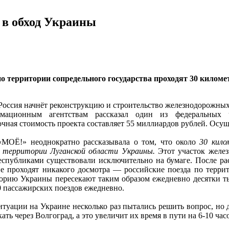
 в обход Украины
по территории сопредельного государства проходят 30 килом
 Россия начнёт реконструкцию и строительство железнодорожны
мационным агентствам рассказал один из федеральных ч
ная стоимость проекта составляет 55 миллиардов рублей. Осуще
МОЁ!» неоднократно рассказывала о том, что около
30 кило
 территории Луганской области Украины.
Этот участок желез
спубликами существовали исключительно на бумаге. После р
е проходят никакого досмотра — российские поезда по террит
торию Украины пересекают таким образом ежедневно десятки тыс
0 пассажирских поездов ежедневно.
уации на Украине несколько раз пытались решить вопрос, но до
ть через Волгоград, а это увеличит их время в пути на 6-10 час