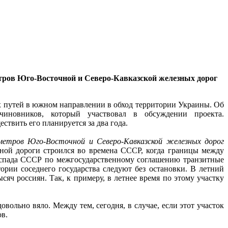
етров Юго-Восточной и Северо-Кавказской железных дорог
х путей в южном направлении в обход территории Украины. Об
иновников, который участвовал в обсуждении проекта.
ствить его планируется за два года.
метров Юго-Восточной и Северо-Кавказской железных дорог
ной дороги строился во времена СССР, когда границы между
аспада СССР по межгосударственному соглашению транзитные
ории соседнего государства следуют без остановки. В летний
яч россиян. Так, к примеру, в летнее время по этому участку
вольно вяло. Между тем, сегодня, в случае, если этот участок
ов.