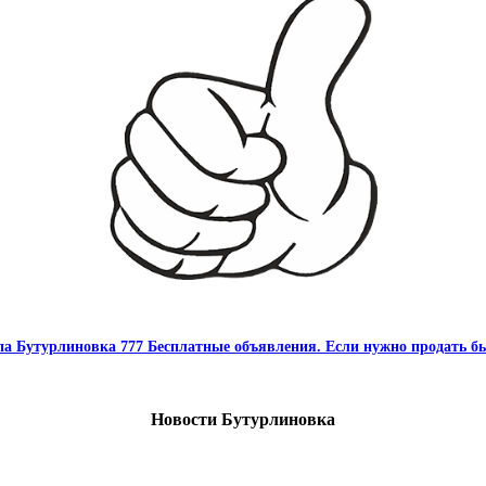
па Бутурлиновка 777 Бесплатные объявления. Если нужно продать бы
Новости Бутурлиновка