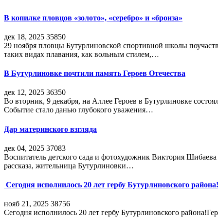
В копилке пловцов «золото», «серебро» и «бронза»
дек 18, 2025
35850
29 ноября пловцы Бутурлиновской спортивной школы поучаств
таких видах плавания, как вольным стилем,…
В Бутурлиновке почтили память Героев Отечества
дек 12, 2025
36350
Во вторник, 9 декабря, на Аллее Героев в Бутурлиновке состо
Событие стало данью глубокого уважения…
Дар материнского взгляда
дек 04, 2025
37083
Воспитатель детского сада и фотохудожник Виктория Шибаева р
рассказа, жительница Бутурлиновки…
Сегодня исполнилось 20 лет гербу Бутурлиновского района
нояб 21, 2025
38756
Сегодня исполнилось 20 лет гербу Бутурлиновского района!Г