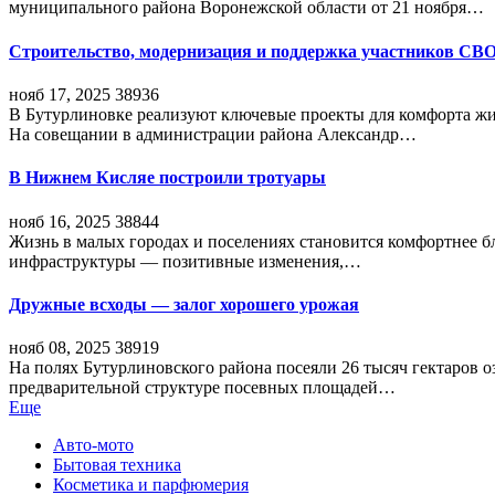
муниципального района Воронежской области от 21 ноября…
Строительство, модернизация и поддержка участников СВ
нояб 17, 2025
38936
В Бутурлиновке реализуют ключевые проекты для комфорта жи
На совещании в администрации района Александр…
В Нижнем Кисляе построили тротуары
нояб 16, 2025
38844
Жизнь в малых городах и поселениях становится комфортнее 
инфраструктуры — позитивные изменения,…
Дружные всходы — залог хорошего урожая
нояб 08, 2025
38919
На полях Бутурлиновского района посеяли 26 тысяч гектаров о
предварительной структуре посевных площадей…
Еще
Авто-мото
Бытовая техника
Косметика и парфюмерия