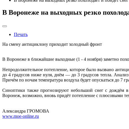
В Воронеже на выходных резко похолодает и пойдёт снег
В Воронеже на выходных резко похолода
Печать
На смену антициклону приходит холодный фронт
В Воронеже в ближайшие выходные (1 - 4 ноября) заметно похо
Непродолжительное потепление, которое было вызвано антиц
до 4 градусов ниже нуля, днём — до 3 градусов тепла. Анали
Причём по ночам температура воздуха будет опускаться до 7 гр
Синоптики также прогнозируют небольшой снег с дождём в 
Воронеж, возможно, вновь придёт потепление с плюсовыми те
Александра ГРОМОВА
www.moe-online.ru