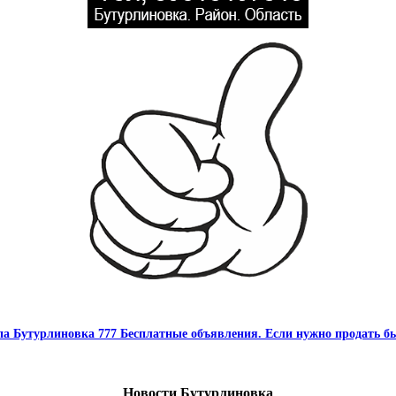
па Бутурлиновка 777 Бесплатные объявления. Если нужно продать бы
Новости Бутурлиновка