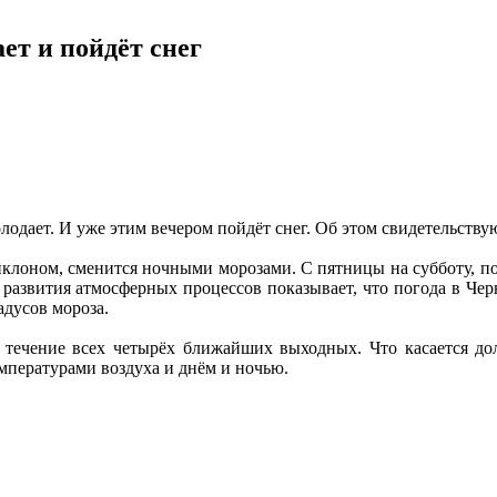
ет и пойдёт снег
лодает. И уже этим вечером пойдёт снег. Об этом свидетельств
иклоном, сменится ночными морозами. С пятницы на субботу, п
з развития атмосферных процессов показывает, что погода в Че
адусов мороза.
течение всех четырёх ближайших выходных. Что касается долг
мпературами воздуха и днём и ночью.