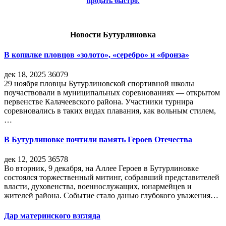
продать быстро.
Новости Бутурлиновка
В копилке пловцов «золото», «серебро» и «бронза»
дек 18, 2025
36079
29 ноября пловцы Бутурлиновской спортивной школы
поучаствовали в муниципальных соревнованиях — открытом
первенстве Калачеевского района. Участники турнира
соревновались в таких видах плавания, как вольным стилем,
…
В Бутурлиновке почтили память Героев Отечества
дек 12, 2025
36578
Во вторник, 9 декабря, на Аллее Героев в Бутурлиновке
состоялся торжественный митинг, собравший представителей
власти, духовенства, военнослужащих, юнармейцев и
жителей района. Событие стало данью глубокого уважения…
Дар материнского взгляда