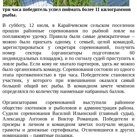
три часа победитель успел поймать более 11 килограммов
рыбы.
В субботу, 12 июля, в Карайчевском сельском поселении
прошли районные соревнования по рыбной ловле на
поплавковую удочку. Правила были самые демократичные –
можно было приехать одному, с семьей, целой командой,
зарегистрироваться у секретаря соревнований, получить
номер сектора (организаторы подготовили 60
индивидуальных площадок), и по сигналу судей приступить к
ловле рыбы. Если кому не хватало партнеров, здесь же можно
было организовать команду. Соревнования состояли из одного
этапа протяженностью в три часа. Победителем становился
участник, у которого при взвешивании оказался самый
большой общий вес рыбы. В командном зачете чемпион
определялся по количеству наименьше набранных баллов.
Организаторами соревнований выступили районное
общество охотников и рыболовов и администрация района.
Судили соревнования Василий Ильинский (главный судья),
Александр Антонов и Виктор Романцов. Победители и
призеры в личном и командном зачетах получали медали,
грамоты и денежные сертификаты. Отличившиеся в других
номинациях – памятные подарки.