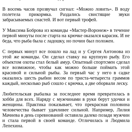
В восемь часов прозвучал сигнал: «Можно ловить». В воду
полетела прикормка. Раздались свистящие звуки
забрасываемых снастей. И вот первый трофей.
У Максима Боброва из команды «Мастер-Воронеж» в течение
первой минуты после старта на крючке оказался карасик. И не
беда, что рыба была с ладошку, но почин был положен.
С первых минут все пошло на лад и у Сергея Антонова из
этой же команды. Он сделал ставку на крупную рыбу. Его
объектом охоты стал белый амур. Опытный спортсмен сделал
все возможное, чтобы как можно больше поймать этой
красивой и сильной рыбы. За первый час у него в садке
оказались шесть рыбин весом по триста-четыреста граммов
каждый, несколько рыб сошло с крючка, а две оборвали леску.
Любительская рыбалка за последнее время превратилась в
хобби для всех. Наряду с мужчинами в руки берут удочки и
женщины. Практика показывает, что прекрасная половина
человечества бывает удачливее сильной. Например, Лилия
Мачнева в день соревнований оставила далеко позади мужчин
и стала первой в своей команде. Отличилась и Людмила
Лепехина.