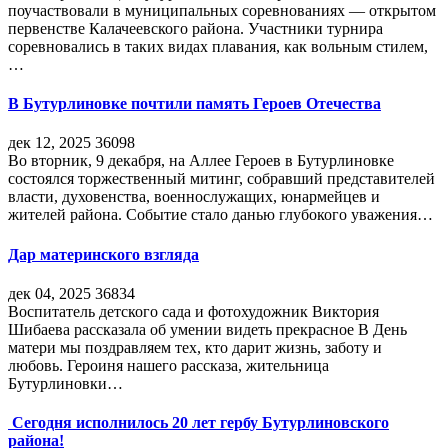
поучаствовали в муниципальных соревнованиях — открытом
первенстве Калачеевского района. Участники турнира
соревновались в таких видах плавания, как вольным стилем,
…
В Бутурлиновке почтили память Героев Отечества
дек 12, 2025
36098
Во вторник, 9 декабря, на Аллее Героев в Бутурлиновке
состоялся торжественный митинг, собравший представителей
власти, духовенства, военнослужащих, юнармейцев и
жителей района. Событие стало данью глубокого уважения…
Дар материнского взгляда
дек 04, 2025
36834
Воспитатель детского сада и фотохудожник Виктория
Шибаева рассказала об умении видеть прекрасное В День
матери мы поздравляем тех, кто дарит жизнь, заботу и
любовь. Героиня нашего рассказа, жительница
Бутурлиновки…
Сегодня исполнилось 20 лет гербу Бутурлиновского
района!