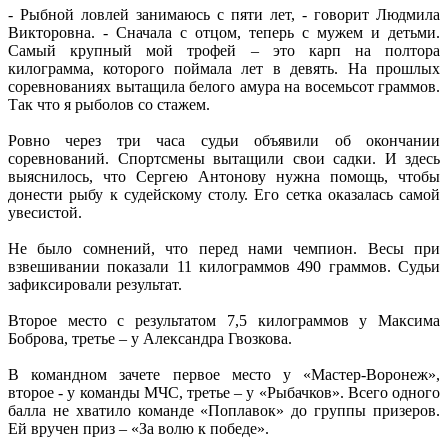
- Рыбной ловлей занимаюсь с пяти лет, - говорит Людмила
Викторовна. - Сначала с отцом, теперь с мужем и детьми.
Самый крупный мой трофей – это карп на полтора
килограмма, которого поймала лет в девять. На прошлых
соревнованиях вытащила белого амура на восемьсот граммов.
Так что я рыболов со стажем.
Ровно через три часа судьи объявили об окончании
соревнований. Спортсмены вытащили свои садки. И здесь
выяснилось, что Сергею Антонову нужна помощь, чтобы
донести рыбу к судейскому столу. Его сетка оказалась самой
увесистой.
Не было сомнений, что перед нами чемпион. Весы при
взвешивании показали 11 килограммов 490 граммов. Судьи
зафиксировали результат.
Второе место с результатом 7,5 килограммов у Максима
Боброва, третье – у Александра Гвозкова.
В командном зачете первое место у «Мастер-Воронеж»,
второе - у команды МЧС, третье – у «Рыбачков». Всего одного
балла не хватило команде «Поплавок» до группы призеров.
Ей вручен приз – «За волю к победе».