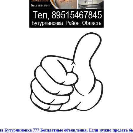
па Бутурлиновка 777 Бесплатные объявления. Если нужно продать бы