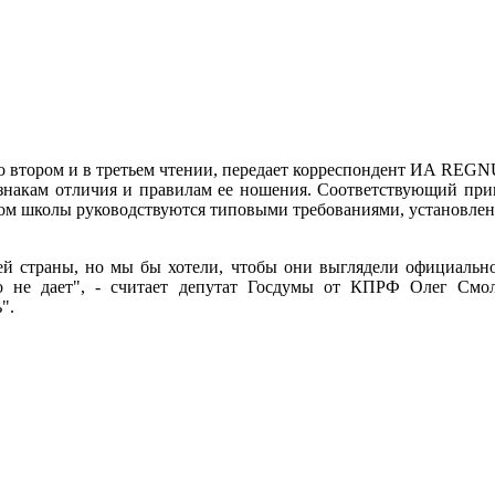
о втором и в третьем чтении, передает корреспондент ИА REGNU
, знакам отличия и правилам ее ношения. Соответствующий прик
 этом школы руководствуются типовыми требованиями, установ
страны, но мы бы хотели, чтобы они выглядели официально",
но не дает", - считает депутат Госдумы от КПРФ Олег Смо
".