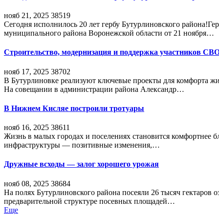
нояб 21, 2025
38519
Сегодня исполнилось 20 лет гербу Бутурлиновского района!Г
муниципального района Воронежской области от 21 ноября…
Строительство, модернизация и поддержка участников СВ
нояб 17, 2025
38702
В Бутурлиновке реализуют ключевые проекты для комфорта жи
На совещании в администрации района Александр…
В Нижнем Кисляе построили тротуары
нояб 16, 2025
38611
Жизнь в малых городах и поселениях становится комфортнее 
инфраструктуры — позитивные изменения,…
Дружные всходы — залог хорошего урожая
нояб 08, 2025
38684
На полях Бутурлиновского района посеяли 26 тысяч гектаров о
предварительной структуре посевных площадей…
Еще