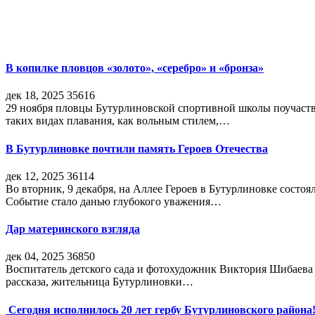
В копилке пловцов «золото», «серебро» и «бронза»
дек 18, 2025
35616
29 ноября пловцы Бутурлиновской спортивной школы поучаств
таких видах плавания, как вольным стилем,…
В Бутурлиновке почтили память Героев Отечества
дек 12, 2025
36114
Во вторник, 9 декабря, на Аллее Героев в Бутурлиновке состо
Событие стало данью глубокого уважения…
Дар материнского взгляда
дек 04, 2025
36850
Воспитатель детского сада и фотохудожник Виктория Шибаева р
рассказа, жительница Бутурлиновки…
Сегодня исполнилось 20 лет гербу Бутурлиновского района