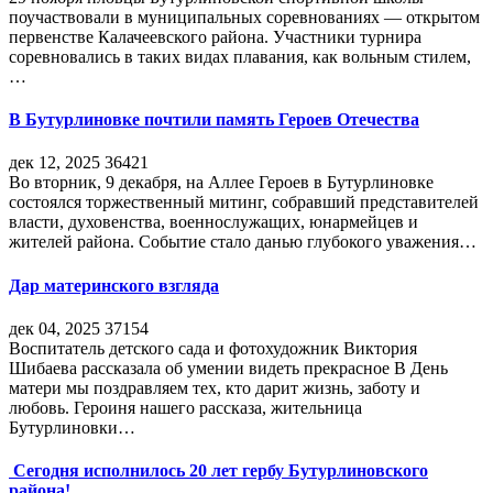
поучаствовали в муниципальных соревнованиях — открытом
первенстве Калачеевского района. Участники турнира
соревновались в таких видах плавания, как вольным стилем,
…
В Бутурлиновке почтили память Героев Отечества
дек 12, 2025
36421
Во вторник, 9 декабря, на Аллее Героев в Бутурлиновке
состоялся торжественный митинг, собравший представителей
власти, духовенства, военнослужащих, юнармейцев и
жителей района. Событие стало данью глубокого уважения…
Дар материнского взгляда
дек 04, 2025
37154
Воспитатель детского сада и фотохудожник Виктория
Шибаева рассказала об умении видеть прекрасное В День
матери мы поздравляем тех, кто дарит жизнь, заботу и
любовь. Героиня нашего рассказа, жительница
Бутурлиновки…
Сегодня исполнилось 20 лет гербу Бутурлиновского
района!