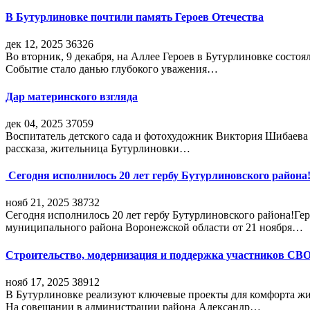
В Бутурлиновке почтили память Героев Отечества
дек 12, 2025
36326
Во вторник, 9 декабря, на Аллее Героев в Бутурлиновке состо
Событие стало данью глубокого уважения…
Дар материнского взгляда
дек 04, 2025
37059
Воспитатель детского сада и фотохудожник Виктория Шибаева р
рассказа, жительница Бутурлиновки…
Сегодня исполнилось 20 лет гербу Бутурлиновского района
нояб 21, 2025
38732
Сегодня исполнилось 20 лет гербу Бутурлиновского района!Г
муниципального района Воронежской области от 21 ноября…
Строительство, модернизация и поддержка участников СВ
нояб 17, 2025
38912
В Бутурлиновке реализуют ключевые проекты для комфорта жи
На совещании в администрации района Александр…