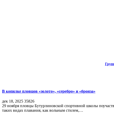
Груп
В копилке пловцов «золото», «серебро» и «бронза»
дек 18, 2025
35826
29 ноября пловцы Бутурлиновской спортивной школы поучаств
таких видах плавания, как вольным стилем,…