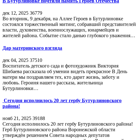
В Бутурлиновке почтили память Героев Отечества
дек 12, 2025
36779
Во вторник, 9 декабря, на Аллее Героев в Бутурлиновке
состоялся торжественный митинг, собравший представителей
власти, духовенства, военнослужащих, юнармейцев и
жителей района. Событие стало данью глубокого уважения…
Дар материнского взгляда
дек 04, 2025
37510
Воспитатель детского сада и фотохудожник Виктория
Шибаева рассказала об умении видеть прекрасное В День
матери мы поздравляем тех, кто дарит жизнь, заботу и
любовь. Героиня нашего рассказа, жительница
Бутурлиновки…
Сегодня исполнилось 20 лет гербу Бутурлиновского
района!
нояб 21, 2025
39188
Сегодня исполнилось 20 лет гербу Бутурлиновского района!
Герб Бутурлиновского района Воронежской области
утверждён решением Совета народных депутатов