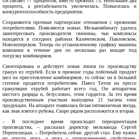
составляет 77 процентов, вместо прежних 75. Небольшие два
процента, а рентабельность увеличилась. Повысилась и
конкурентоспособность предприятия.
Сохраняются прочные партнерские отношения с прежними
потребителями. Появляются новые. Мелькомбинату удалось
заинтересовать производителя свинины, чьи комплексы
находятся в соседних районах Калачеевском, Павловском,
Новохоперском. Теперь по установленному графику машины
компании в течение дня по несколько раз заходят под
погрузку комбикормов.
Смонтирована и действует новая линия по производству
гранул из отрубей. Если в прежние годы побочный продукт
шел на приготовление комбикормов, то сейчас он в большей
степени продается потребителям. Павел Титов на прессе
грануляции отрубей работает всего год. Он аппаратчик
шестого разряда и, безусловно, этим гордится. За это время
производственным участком выпущена 21 тысяча тонн
продукции. На аппарате появилась белая пятиконечная звезда,
как знак взятого рубежа. Скоро рядом расположится и вторая.
– В последнее время происходит переориентация
производства, – рассказал директор мельзавода Сергей
Перепелицын. – Потребитель сейчас другой стал. Ему нужна
не просто мука, а мука с определенными свойствами.