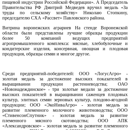
пищевой индустрии Российской Федерации». А Председатель
Правительства РФ Дмитрий Медведев вручил медаль «За
труды по сельскому хозяйству» Николаю Стопкину,
председателю СХА «Рассвет» Павловского района.
Витрина воронежских аграриев На стенде Воронежской
области были представлены лучшие образцы продукции
более 50 компаний ведущих предприятий
агропромышленного комплекса: мясные, хлебобулочные и
кондитерские изделия, консервная, овощная и плодовая
продукция, образцы семян и многое другое.
Среди предприятий-победителей: ООО «ЛогусАгро» -
золотая медаль за достижение высоких показателей в
выращивании продукции растениеводства; ОАО
«Новонадеждинское» - три золотые медали за достижение
высоких показателей в выращивании саженцев плодовых
культур, элитных семян зерновых культур, плодово-ягодной
продукции; ООО «ЭкоНиваАгро» - золотая медаль за
развитие племенного молочного животноводства; ООО
«СтивенсонСпутник» - золотая медаль за развитие
племенного мясного скотоводства; ООО АПК
«Александровское» - золотая медаль за развитие племенного