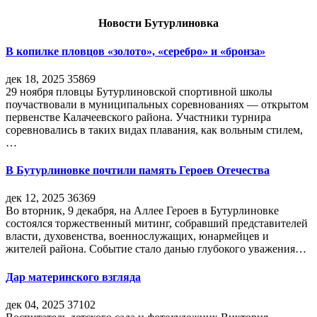
Новости Бутурлиновка
В копилке пловцов «золото», «серебро» и «бронза»
дек 18, 2025
35869
29 ноября пловцы Бутурлиновской спортивной школы
поучаствовали в муниципальных соревнованиях — открытом
первенстве Калачеевского района. Участники турнира
соревновались в таких видах плавания, как вольным стилем,
…
В Бутурлиновке почтили память Героев Отечества
дек 12, 2025
36369
Во вторник, 9 декабря, на Аллее Героев в Бутурлиновке
состоялся торжественный митинг, собравший представителей
власти, духовенства, военнослужащих, юнармейцев и
жителей района. Событие стало данью глубокого уважения…
Дар материнского взгляда
дек 04, 2025
37102