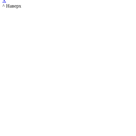
X
^ Наверх