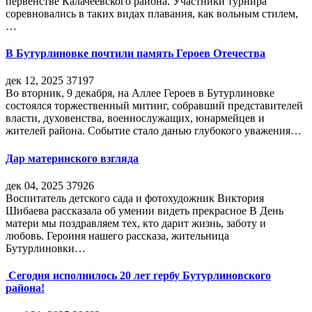
первенстве Калачеевского района. Участники турнира
соревновались в таких видах плавания, как вольным стилем,
…
В Бутурлиновке почтили память Героев Отечества
дек 12, 2025
37197
Во вторник, 9 декабря, на Аллее Героев в Бутурлиновке
состоялся торжественный митинг, собравший представителей
власти, духовенства, военнослужащих, юнармейцев и
жителей района. Событие стало данью глубокого уважения…
Дар материнского взгляда
дек 04, 2025
37926
Воспитатель детского сада и фотохудожник Виктория
Шибаева рассказала об умении видеть прекрасное В День
матери мы поздравляем тех, кто дарит жизнь, заботу и
любовь. Героиня нашего рассказа, жительница
Бутурлиновки…
Сегодня исполнилось 20 лет гербу Бутурлиновского
района!