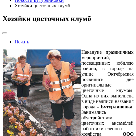
Новости Бутурлиновки
Хозяйки цветочных клумб
Хозяйки цветочных клумб
Печать
Накануне праздничных
мероприятий,
посвященных юбилею
района, в городе на
улице Октябрьская
появились две
оригинальные
цветочные клумбы.
Одна из них выполнена
в виде надписи названия
города -
Бутурлиновка
.
Занимались
обустройством
цветочных ансамблей
работникизеленого
хозяйства
ООО