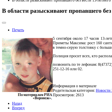
В области разыскивают пропавшего без вести 13-летнего
В области разыскивают пропавшего без 
Печать
5 сентября около 17 часов 13-л
Приметы Максима: рост 160 сантим
в темно-серую толстовку с больш
Полиция просит всех, кто распо
позвонить по те лефонам: 8(47372)
251-12-16 или 02.
Информация о материале
Родительская категория:
Новости 
Просмотров: 2613
Назад
Вперед