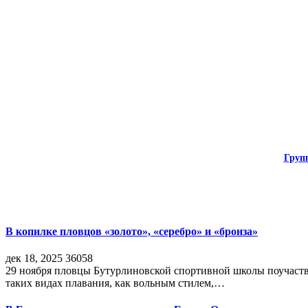
Груп
В копилке пловцов «золото», «серебро» и «бронза»
дек 18, 2025
36058
29 ноября пловцы Бутурлиновской спортивной школы поучаств
таких видах плавания, как вольным стилем,…