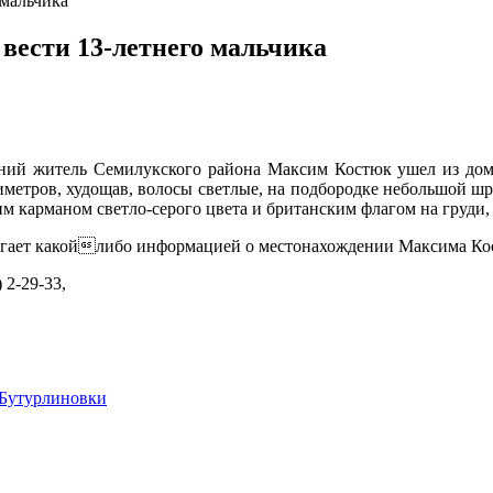
 мальчика
вести 13-летнего мальчика
етний житель Семилукского района Максим Костюк ушел из дом
етров, худощав, волосы светлые, на подбородке небольшой шрам,
им карманом светло-серого цвета и британским флагом на груди
лагает какойлибо информацией о местонахождении Максима Ко
 2-29-33,
Бутурлиновки