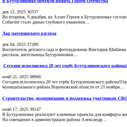
В Бутурлиновке почтили память Героев Отечества
дек 12, 2025
36557
Во вторник, 9 декабря, на Аллее Героев в Бутурлиновке состо
Событие стало данью глубокого уважения…
Дар материнского взгляда
дек 04, 2025
37289
Воспитатель детского сада и фотохудожник Виктория Шибаева р
рассказа, жительница Бутурлиновки…
Сегодня исполнилось 20 лет гербу Бутурлиновского района
нояб 21, 2025
38966
Сегодня исполнилось 20 лет гербу Бутурлиновского района!Г
муниципального района Воронежской области от 21 ноября…
Строительство, модернизация и поддержка участников СВ
нояб 17, 2025
39147
В Бутурлиновке реализуют ключевые проекты для комфорта жи
На совещании в администрации района Александр…