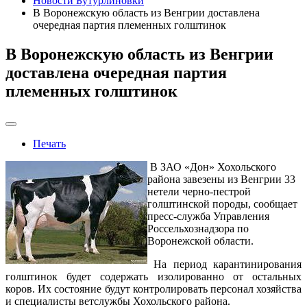
Новости Бутурлиновки
В Воронежскую область из Венгрии доставлена
очередная партия племенных голштинок
В Воронежскую область из Венгрии
доставлена очередная партия
племенных голштинок
Печать
В ЗАО «Дон» Хохольского
района завезены из Венгрии 33
нетели черно-пестрой
голштинской породы, сообщает
пресс-служба Управления
Россельхознадзора по
Воронежской области.
На период карантинирования
голштинок будет содержать изолированно от остальных
коров. Их состояние будут контролировать персонал хозяйства
и специалисты ветслужбы Хохольского района.