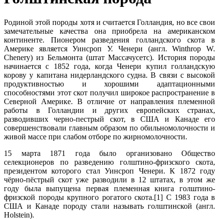
Родиной этой породы хотя и считается Голландия, но все свои
замечательные качества она приобрела на американском
континенте. Пионером разведения голландского скота в
Америке является Уинсроп У. Ченери (англ. Winthrop W.
Chenery) из Бельмонта (штат Массачусетс). История породы
начинается с 1852 года, когда Ченери купил голландскую
корову у капитана нидерландского судна. В связи с высокой
про­дуктивностью и хорошими адаптационными
способностями этот скот получил широкое распространение в
Северной Америке. В отличие от направления племенной
работы в Голландии и других европейских странах,
разводивших черно-пестрый скот, в США и Канаде его
совершенствовали главным образом по обильномолочности и
живой массе при слабом отборе по жирномолочности.
15 марта 1871 года было организовано Общество
селекционеров по разведению голштино-фризского скота,
президентом которого стал Уинсроп Ченери. К 1872 году
чёрно-пёстрый скот уже разводили в 12 штатах, в этом же
году была выпущена первая племенная книга голштино-
фризской породы крупного рогатого скота.[1] С 1983 года в
США и Канаде породу стали называть голштинской (англ.
Holstein).