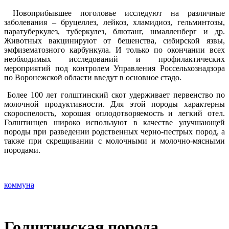
Новоприбывшее поголовье исследуют на различные
заболевания – бруцеллез, лейкоз, хламидиоз, гельминтозы,
паратуберкулез, туберкулез, блютанг, шмалленберг и др.
Животных вакцинируют от бешенства, сибирской язвы,
эмфизематозного карбункула. И только по окончании всех
необходимых исследований и профилактических
мероприятий под контролем Управления Россельхознадзора
по Воронежской области введут в основное стадо.
Более 100 лет голштинский скот удерживает первенство по
молочной продуктивности. Для этой породы характерны
скороспелость, хорошая оплодотворяемость и легкий отел.
Голштинцев широко используют в качестве улучшающей
породы при разведении родственных черно-пестрых пород, а
также при скрещивании с молочными и молочно-мясными
породами.
коммуна
Голштинская порода