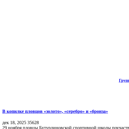
Груп
В копилке пловцов «золото», «серебро» и «бронза»
дек 18, 2025
35628
29 ноября пловцы Бутурлиновской спортивной школы поучаств