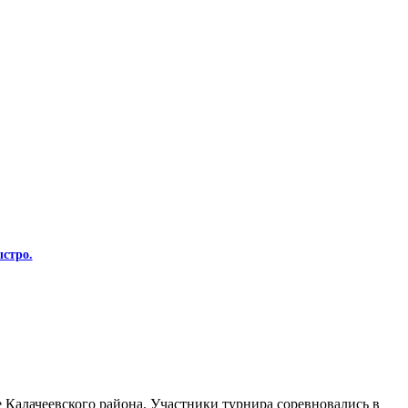
стро.
Калачеевского района. Участники турнира соревновались в