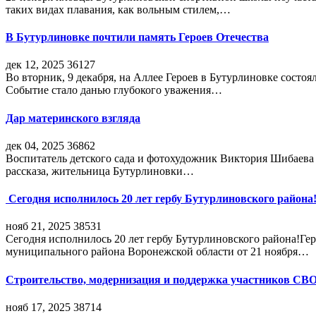
таких видах плавания, как вольным стилем,…
В Бутурлиновке почтили память Героев Отечества
дек 12, 2025
36127
Во вторник, 9 декабря, на Аллее Героев в Бутурлиновке состо
Событие стало данью глубокого уважения…
Дар материнского взгляда
дек 04, 2025
36862
Воспитатель детского сада и фотохудожник Виктория Шибаева р
рассказа, жительница Бутурлиновки…
Сегодня исполнилось 20 лет гербу Бутурлиновского района
нояб 21, 2025
38531
Сегодня исполнилось 20 лет гербу Бутурлиновского района!Г
муниципального района Воронежской области от 21 ноября…
Строительство, модернизация и поддержка участников СВ
нояб 17, 2025
38714