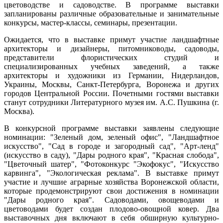
цветоводстве и садоводстве. В программе выставки
запланированы различные образовательные и занимательные
конкурсы, мастер-классы, семинары, презентации.
Ожидается, что в выставке примут участие ландшафтные
архитекторы и дизайнеры, питомниководы, садоводы,
представители флористических студий и
специализированных учебных заведений, а также
архитекторы и художники из Германии, Нидерландов,
Украины, Москвы, Санкт-Петербурга, Воронежа и других
городов Центральной России. Почетными гостями выставки
станут сотрудники Литературного музея им. А.С. Пушкина (г.
Москва).
В конкурсной программе выставки заявлены следующие
номинации: "Зеленый дом, зеленый офис", "Ландшафтное
искусство", "Сад в городе и загородный сад", "Арт-ленд"
(искусство в саду), "Дары родного края", "Красная слобода",
"Цветочный шатер", "Фотоконкурс "Экофокус", "Искусство
карвинга", "Экологическая реклама". В выставке примут
участие и лучшие аграрные хозяйства Воронежской области,
которые продемонстрируют свои достижения в номинации
"Дары родного края". Садоводами, овощеводами и
цветоводами будет создан плодово-овощной ковер. Два
выставочных дня включают в себя обширную культурно-