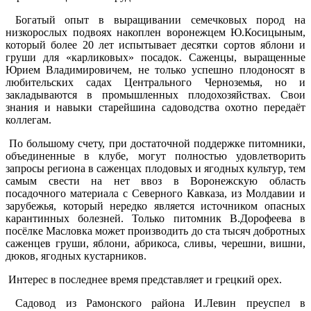
Богатый опыт в выращивании семечковых пород на
низкорослых подвоях накоплен воронежцем Ю.Косицыным,
который более 20 лет испытывает десятки сортов яблони и
груши для «карликовых» посадок. Саженцы, выращенные
Юрием Владимировичем, не только успешно плодоносят в
любительских садах Центрального Черноземья, но и
закладываются в промышленных плодохозяйствах. Свои
знания и навыки старейшина садоводства охотно передаёт
коллегам.
По большому счету, при достаточной поддержке питомники,
объединенные в клубе, могут полностью удовлетворить
запросы региона в саженцах плодовых и ягодных культур, тем
самым свести на нет ввоз в Воронежскую область
посадочного материала с Северного Кавказа, из Молдавии и
зарубежья, который нередко является источником опасных
карантинных болезней. Только питомник В.Дорофеева в
посёлке Масловка может производить до ста тысяч добротных
саженцев груши, яблони, абрикоса, сливы, черешни, вишни,
дюков, ягодных кустарников.
Интерес в последнее время представляет и грецкий орех.
Садовод из Рамонского района И.Левин преуспел в