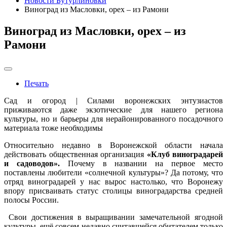
Новости Бутурлиновки
Виноград из Масловки, орех – из Рамони
Виноград из Масловки, орех – из
Рамони
Печать
Сад и огород | Силами воронежских энтузиастов
приживаются даже экзотические для нашего региона
культуры, но и барьеры для нерайонированного посадочного
материала тоже необходимы
Относительно недавно в Воронежской области начала
действовать общественная организация
«Клуб виноградарей
и садоводов».
Почему в названии на первое место
поставлены любители «солнечной культуры»? Да потому, что
отряд виноградарей у нас вырос настолько, что Воронежу
впору присваивать статус столицы виноградарства средней
полосы России.
Свои достижения в выращивании замечательной ягодной
культуры, ещё совсем недавно считавшейся обитателем только