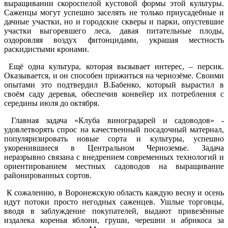
выращивании скороспелой кустовой формы этой культуры.
Саженцы могут успешно заселять не только приусадебные и
дачные участки, но и городские скверы и парки, опустевшие
участки выгоревшего леса, давая питательные плоды,
оздоровляя воздух фитонцидами, украшая местность
раскидистыми кронами.
Ещё одна культура, которая вызывает интерес, – персик.
Оказывается, и он способен прижиться на чернозёме. Своими
опытами это подтвердил В.Бабенко, который вырастил в
своём саду деревья, обеспечив конвейер их потребления с
середины июля до октября.
Главная задача «Клуба виноградарей и садоводов» -
удовлетворять спрос на качественный посадочный материал,
популяризировать новые сорта и культуры, успешно
укоренившиеся в Центральном Черноземье. Задача
неразрывно связана с внедрением современных технологий и
ориентированием местных садоводов на выращивание
районированных сортов.
К сожалению, в Воронежскую область каждую весну и осень
идут потоки просто негодных саженцев. Ушлые торговцы,
вводя в заблуждение покупателей, выдают привезённые
издалека коренья яблони, груши, черешни и абрикоса за