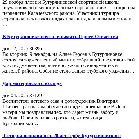
29 ноября пловцы Бутурлиновской спортивной школы
поучаствовали в муниципальных соревнованиях — открытом
первенстве Калачеевского района. Участники турнира
соревновались в таких видах плавания, как вольным стилем,
…
В Бутурлиновке почтили память Героев Отечества
дек 12, 2025
36396
Во вторник, 9 декабря, на Аллее Героев в Бутурлиновке
состоялся торжественный митинг, собравший представителей
власти, духовенства, военнослужащих, юнармейцев и
жителей района. Событие стало данью глубокого уважения…
Дар материнского взгляда
дек 04, 2025
37129
Воспитатель детского сада и фотохудожник Виктория
Шибаева рассказала об умении видеть прекрасное В День
матери мы поздравляем тех, кто дарит жизнь, заботу и
любовь. Героиня нашего рассказа, жительница
Бутурлиновки…
Сегодня исполнилось 20 лет гербу Бутурлиновского