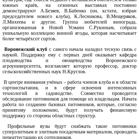
южных краёв, на сезонных выставках постоянно
демонстрируют А.Безяев, В.Бабенко (он, кстати, избран
председателем нового клуба), К.Лесникова, В.Мещеряков,
Л.Михеева и другие. Группа любителей винограда,
организованная в Новой Усмани С.Рукиным, собрала
уникальную коллекцию винной ягоды, которая насчитывает
более четырёхсот сортов.
Воронежский клуб
с самого начала наладил тесную связь с
наукой. Поддержку ему с первых дней оказывает кафедра
плодоводства и овощеводства Воронежского
агроуниверситета, возглавляет которую профессор, доктор
сельскохозяйственных наук Н.Круглов.
В центре внимания учёных – работа членов клуба и в области
сортоиспытания, и в сфере освоения интенсивных
технологий в садоводстве. Совместно проводится
обследование питомников для помощи их владельцам. Начата
работа по созданию базовых питомников, которые, согласно
принятому положению, будут получать финансовую
поддержку со стороны областных структур.
Профильные вузы будут снабжать такие питомники
суперэлитным и элитным посадочным материалом, проводить
переаттестацию их сотрудников.