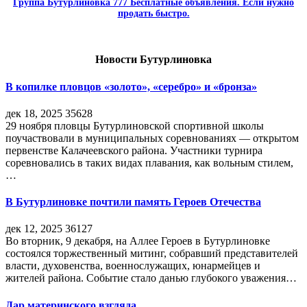
Группа Бутурлиновка 777 Бесплатные объявления. Если нужно
продать быстро.
Новости Бутурлиновка
В копилке пловцов «золото», «серебро» и «бронза»
дек 18, 2025
35628
29 ноября пловцы Бутурлиновской спортивной школы
поучаствовали в муниципальных соревнованиях — открытом
первенстве Калачеевского района. Участники турнира
соревновались в таких видах плавания, как вольным стилем,
…
В Бутурлиновке почтили память Героев Отечества
дек 12, 2025
36127
Во вторник, 9 декабря, на Аллее Героев в Бутурлиновке
состоялся торжественный митинг, собравший представителей
власти, духовенства, военнослужащих, юнармейцев и
жителей района. Событие стало данью глубокого уважения…
Дар материнского взгляда