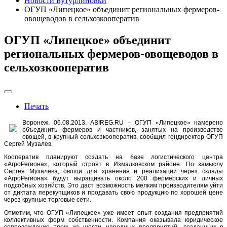
Новости Бутурлиновки
ОГУП «Липецкое» объединит региональных фермеров-
овощеводов в сельхозкооператив
ОГУП «Липецкое» объединит
региональных фермеров-овощеводов в
сельхозкооператив
Печать
Воронеж. 06.08.2013. ABIREG.RU – ОГУП «Липецкое» намерено
объединить фермеров и частников, занятых на производстве
овощей, в крупный сельхозкооператив, сообщил гендиректор ОГУП
Сергей Музалев.
Кооператив планируют создать на базе логистического центра
«АгроРегиона», который строят в Измалковском районе. По замыслу
Сергея Музалева, овощи для хранения и реализации через склады
«АгроРегиона» будут выращивать около 200 фермерских и личных
подсобных хозяйств. Это даст возможность мелким производителям уйти
от диктата перекупщиков и продавать свою продукцию по хорошей цене
через крупные торговые сети.
Отметим, что ОГУП «Липецкое» уже имеет опыт создания предприятий
коллективных форм собственности. Компания оказывала юридическое
сопровождение трем из шести народных предприятий, созданным в