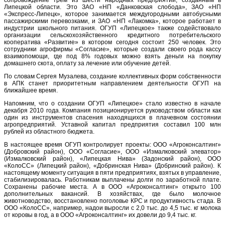
Липецкой области. Это ЗАО «НП «Данковская слобода», ЗАО «НП
«Экспресс-Липецк», которое занимается междугородными автобусными
пассажирскими перевозками, и ЗАО «НП «Лакомка», которое работает в
индустрии школьного питания. ОГУП «Липецкое» также содействовало
организации сельскохозяйственного кредитного потребительского
кооператива «Развитие» в котором сегодня состоит 250 человек. Это
сотрудники агрофирмы «Согласие», которые создали своего рода кассу
взаимопомощи, где под 8% годовых можно взять деньги на покупку
домашнего скота, оплату за лечение или обучение детей.
По словам Сергея Музалева, создание коллективных форм собственности
в АПК станет приоритетным направлением деятельности ОГУП на
ближайшее время.
Напомним, что о создании ОГУП «Липецкое» стало известно в начале
декабря 2010 года. Компания позиционируется руководством области как
один из инструментов спасения находящихся в плачевном состоянии
агропредприятий. Уставной капитал предприятия составил 100 млн
рублей из областного бюджета.
В настоящее время ОГУП контролирует проекты: ООО «Агроконсалтинг»
(Добровский район), ООО «Согласие», ООО «Измалковский элеватор»
(Измалковский район), «Липецкая Нива» (Задонский район), ООО
«КолоСС» (Липецкий район), «Добринская Нива» (Добринский район). К
настоящему моменту ситуация в пяти предприятиях, взятых в управление,
стабилизировалась. Работникам выплачены долги по заработной плате.
Сохранены рабочие места. А в ООО «Агроконсалтинг» открыто 100
дополнительных вакансий. В хозяйствах, где было молочное
животноводство, восстановлено поголовье КРС и продуктивность стада. В
ООО «КолоСС», например, надои выросли с 2,0 тыс. до 4,5 тыс. кг молока
от коровы в год, а в ООО «Агроконсалтинг» их довели до 9,4 тыс. кг.