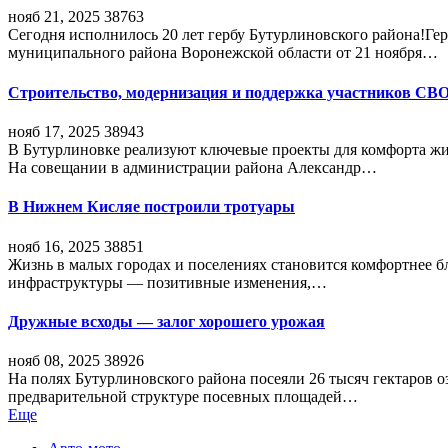
нояб 21, 2025
38763
Сегодня исполнилось 20 лет гербу Бутурлиновского района!Г
муниципального района Воронежской области от 21 ноября…
Строительство, модернизация и поддержка участников СВ
нояб 17, 2025
38943
В Бутурлиновке реализуют ключевые проекты для комфорта жи
На совещании в администрации района Александр…
В Нижнем Кисляе построили тротуары
нояб 16, 2025
38851
Жизнь в малых городах и поселениях становится комфортнее 
инфраструктуры — позитивные изменения,…
Дружные всходы — залог хорошего урожая
нояб 08, 2025
38926
На полях Бутурлиновского района посеяли 26 тысяч гектаров о
предварительной структуре посевных площадей…
Еще