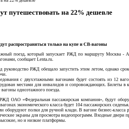
ь на 22% дешевле
ут путешествовать на 22% дешевле
удут распространяться только на купе и СВ-вагоны
ажный поезд, который запускает РЖД по маршруту Москва - Ад
онами, сообщает Lenta.ru.
д руководство РЖД обещало запустить этим летом, однако срок
очи.
ледования с двухэтажными вагонами будет состоять из 12 ваго
орудован местами для инвалидов и сопровождающих. Билеты в 
 вагоны одноэтажного поезда.
я РЖД ОАО «Федеральная пассажирская компания», будут обор
 вагонах экономического класса будет 104 пассажирских сиденья
ми оборудуют полки для ручной клади. В вагоне бизнес-класса
лические экраны для просмотра видеопрограмм. Входные двери 
высокие, но и низкие платформы.