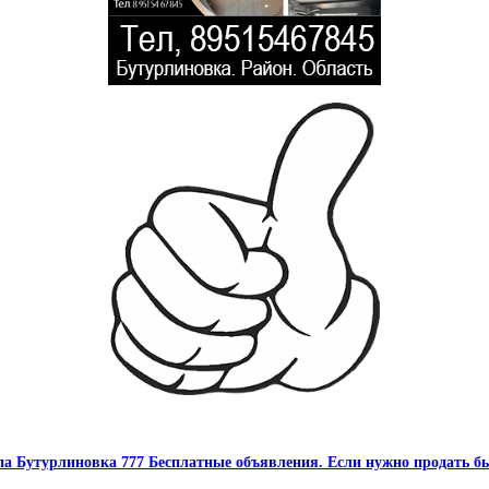
па Бутурлиновка 777 Бесплатные объявления. Если нужно продать бы