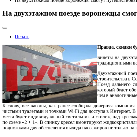
На двухэтажном поезде воронежцы смогут путешествоват
На двухэтажном поезде воронежцы смог
Печать
Правда, скидки б
Билеты на двухэт
традиционными ваг
Двухэтажный поез
строительства в С
Поезд дальнего с
который будет об
чем в аналогичные
К слову, все вагоны, как ранее сообщала дочерняя компани
чистыми туалетами и точками Wi-Fi для доступа в Интернет. В
места будет индивидуальный светильник и столик, над кресла
по схеме «2 + 1». В спинку кресел вмонтируют жидкокристал
подножками для обеспечения выхода пассажиров не только на 