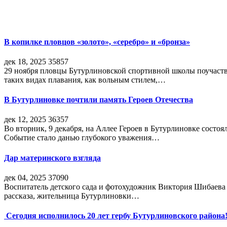
В копилке пловцов «золото», «серебро» и «бронза»
дек 18, 2025
35857
29 ноября пловцы Бутурлиновской спортивной школы поучаств
таких видах плавания, как вольным стилем,…
В Бутурлиновке почтили память Героев Отечества
дек 12, 2025
36357
Во вторник, 9 декабря, на Аллее Героев в Бутурлиновке состо
Событие стало данью глубокого уважения…
Дар материнского взгляда
дек 04, 2025
37090
Воспитатель детского сада и фотохудожник Виктория Шибаева р
рассказа, жительница Бутурлиновки…
Сегодня исполнилось 20 лет гербу Бутурлиновского района