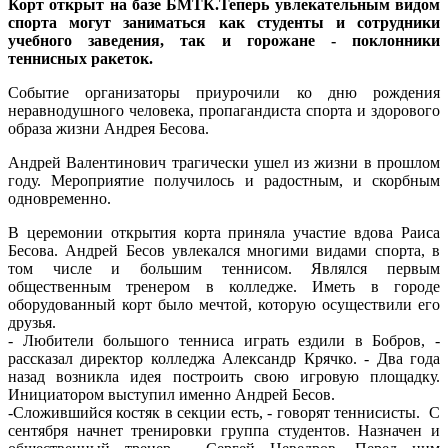
Корт открыт на базе БМТК.Теперь увлекательным видом
спорта могут заниматься как студенты и сотрудники
учебного заведения, так и горожане - поклонники
теннисных ракеток.
Событие организаторы приурочили ко дню рождения
неравнодушного человека, пропагандиста спорта и здорового
образа жизни Андрея Бесова.
Андрей Валентинович трагически ушел из жизни в прошлом
году. Мероприятие получилось и радостным, и скорбным
одновременно.
В церемонии открытия корта приняла участие вдова Раиса
Бесова. Андрей Бесов увлекался многими видами спорта, в
том числе и большим теннисом. Являлся первым
общественным тренером в колледже. Иметь в городе
оборудованный корт было мечтой, которую осуществили его
друзья.
- Любители большого тенниса играть ездили в Бобров, -
рассказал директор колледжа Александр Крячко. - Два года
назад возникла идея построить свою игровую площадку.
Инициатором выступил именно Андрей Бесов.
-Сложившийся костяк в секции есть, - говорят теннисисты. С
сентября начнет тренировки группа студентов. Назначен и