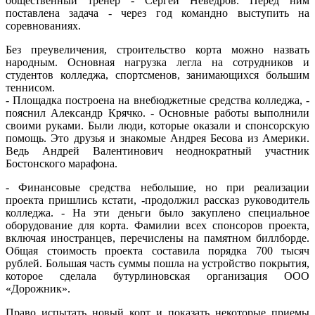
общественный тренер - Сергей Неведров. Перед ним
поставлена задача - через год командно выступить на
соревнованиях.
Без преувеличения, строительство корта можно назвать
народным. Основная нагрузка легла на сотрудников и
студентов колледжа, спортсменов, занимающихся большим
теннисом.
- Площадка построена на внебюджетные средства колледжа, -
пояснил Александр Крячко. - Основные работы выполнили
своими руками. Были люди, которые оказали и спонсорскую
помощь. Это друзья и знакомые Андрея Бесова из Америки.
Ведь Андрей Валентинович неоднократный участник
Бостонского марафона.
- Финансовые средства небольшие, но при реализации
проекта пришлись кстати, -продолжил рассказ руководитель
колледжа. - На эти деньги было закуплено специальное
оборудование для корта. Фамилии всех спонсоров проекта,
включая иностранцев, перечислены на памятном биллборде.
Общая стоимость проекта составила порядка 700 тысяч
рублей. Большая часть суммы пошла на устройство покрытия,
которое сделала бутурлиновская организация ООО
«Дорожник».
Право испытать новый корт и показать некоторые приемы