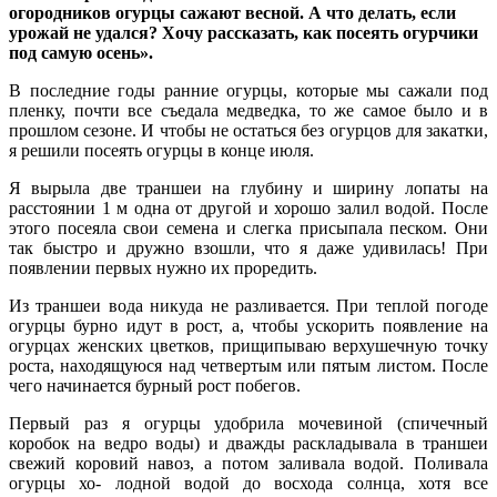
огородников огурцы сажают весной. А что делать, если
урожай не удался? Хочу рассказать, как посеять огурчики
под самую осень».
В последние годы ранние огурцы, которые мы сажали под
пленку, почти все съедала медведка, то же самое было и в
прошлом сезоне. И чтобы не остаться без огурцов для закатки,
я решили посеять огурцы в конце июля.
Я вырыла две траншеи на глубину и ширину лопаты на
расстоянии 1 м одна от другой и хорошо залил водой. После
этого посеяла свои семена и слегка присыпала песком. Они
так быстро и дружно взошли, что я даже удивилась! При
появлении первых нужно их проредить.
Из траншеи вода никуда не разливается. При теплой погоде
огурцы бурно идут в рост, а, чтобы ускорить появление на
огурцах женских цветков, прищипываю верхушечную точку
роста, находящуюся над четвертым или пятым листом. После
чего начинается бурный рост побегов.
Первый раз я огурцы удобрила мочевиной (спичечный
коробок на ведро воды) и дважды раскладывала в траншеи
свежий коровий навоз, а потом заливала водой. Поливала
огурцы хо- лодной водой до восхода солнца, хотя все