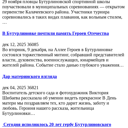
29 ноября пловцы Бутурлиновской спортивной школы
поучаствовали в муниципальных соревнованиях — открытом
первенстве Калачеевского района. Участники турнира
соревновались в таких видах плавания, как вольным стилем,
…
В Бутурлиновке почтили память Героев Отечества
дек 12, 2025
36085
Во вторник, 9 декабря, на Аллее Героев в Бутурлиновке
состоялся торжественный митинг, собравший представителей
власти, духовенства, военнослужащих, юнармейцев и
жителей района. Событие стало данью глубокого уважения…
Дар материнского взгляда
дек 04, 2025
36821
Воспитатель детского сада и фотохудожник Виктория
Шибаева рассказала об умении видеть прекрасное В День
матери мы поздравляем тех, кто дарит жизнь, заботу и
любовь. Героиня нашего рассказа, жительница
Бутурлиновки…
Сегодня исполнилось 20 лет гербу Бутурлиновского