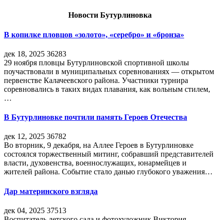
Новости Бутурлиновка
В копилке пловцов «золото», «серебро» и «бронза»
дек 18, 2025
36283
29 ноября пловцы Бутурлиновской спортивной школы
поучаствовали в муниципальных соревнованиях — открытом
первенстве Калачеевского района. Участники турнира
соревновались в таких видах плавания, как вольным стилем,
…
В Бутурлиновке почтили память Героев Отечества
дек 12, 2025
36782
Во вторник, 9 декабря, на Аллее Героев в Бутурлиновке
состоялся торжественный митинг, собравший представителей
власти, духовенства, военнослужащих, юнармейцев и
жителей района. Событие стало данью глубокого уважения…
Дар материнского взгляда
дек 04, 2025
37513
Воспитатель детского сада и фотохудожник Виктория