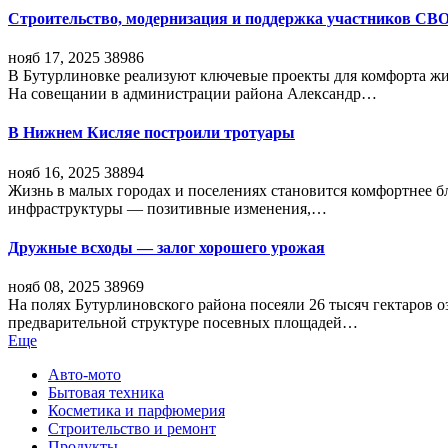
Строительство, модернизация и поддержка участников СВ
нояб 17, 2025
38986
В Бутурлиновке реализуют ключевые проекты для комфорта жи
На совещании в администрации района Александр…
В Нижнем Кисляе построили тротуары
нояб 16, 2025
38894
Жизнь в малых городах и поселениях становится комфортнее 
инфраструктуры — позитивные изменения,…
Дружные всходы — залог хорошего урожая
нояб 08, 2025
38969
На полях Бутурлиновского района посеяли 26 тысяч гектаров о
предварительной структуре посевных площадей…
Еще
Авто-мото
Бытовая техника
Косметика и парфюмерия
Строительство и ремонт
Продукты