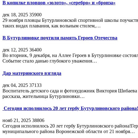
В копилке пловцов «золото», «серебро» и «бронза»
дек 18, 2025
35900
29 ноября пловцы Бутурлиновской спортивной школы поучаств
таких видах плавания, как вольным стилем,…
В Бутурлиновке почтили память Героев Отечества
дек 12, 2025
36400
Во вторник, 9 декабря, на Аллее Героев в Бутурлиновке состо
Событие стало данью глубокого уважения…
Дар материнского взгляда
дек 04, 2025
37133
Воспитатель детского сада и фотохудожник Виктория Шибаева р
рассказа, жительница Бутурлиновки…
Сегодня исполнилось 20 лет гербу Бутурлиновского района
нояб 21, 2025
38806
Сегодня исполнилось 20 лет гербу Бутурлиновского района!Г
муниципального района Воронежской области от 21 ноября…