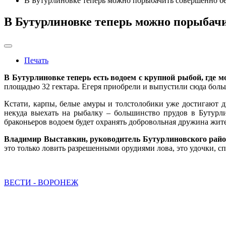
В Бутурлиновке теперь можно порыбачить совершенно б
В Бутурлиновке теперь можно порыбач
Печать
В Бутурлиновке теперь есть водоем с крупной рыбой, где 
площадью 32 гектара. Егеря приобрели и выпустили сюда больш
Кстати, карпы, белые амуры и толстолобики уже достигают д
некуда выехать на рыбалку – большинство прудов в Бутурли
браконьеров водоем будет охранять добровольная дружина жите
Владимир Выставкин, руководитель Бутурлиновского райо
это только ловить разрешенными орудиями лова, это удочки, сп
ВЕСТИ - ВОРОНЕЖ