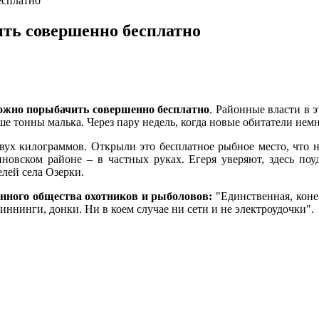
есплатно
ить совершенно бесплатно
можно порыбачить совершенно бесплатно
. Районные власти в 
е тонны малька. Через пару недель, когда новые обитатели немн
вух килограммов. Открыли это бесплатное рыбное место, что на
новском районе – в частных руках. Егеря уверяют, здесь поу
лей села Озерки.
нного общества охотников и рыболовов:
"Единственная, коне
иннинги, донки. Ни в коем случае ни сети и не электроудочки".