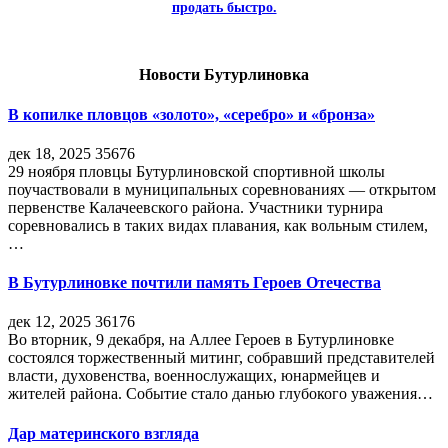
продать быстро.
Новости Бутурлиновка
В копилке пловцов «золото», «серебро» и «бронза»
дек 18, 2025
35676
29 ноября пловцы Бутурлиновской спортивной школы
поучаствовали в муниципальных соревнованиях — открытом
первенстве Калачеевского района. Участники турнира
соревновались в таких видах плавания, как вольным стилем,
…
В Бутурлиновке почтили память Героев Отечества
дек 12, 2025
36176
Во вторник, 9 декабря, на Аллее Героев в Бутурлиновке
состоялся торжественный митинг, собравший представителей
власти, духовенства, военнослужащих, юнармейцев и
жителей района. Событие стало данью глубокого уважения…
Дар материнского взгляда