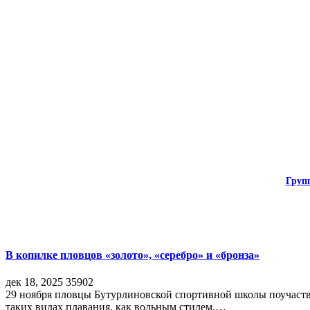
Груп
В копилке пловцов «золото», «серебро» и «бронза»
дек 18, 2025
35902
29 ноября пловцы Бутурлиновской спортивной школы поучаств
таких видах плавания, как вольным стилем,…