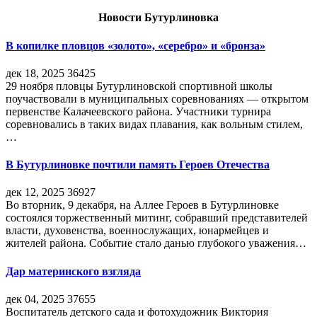
Новости Бутурлиновка
В копилке пловцов «золото», «серебро» и «бронза»
дек 18, 2025
36425
29 ноября пловцы Бутурлиновской спортивной школы
поучаствовали в муниципальных соревнованиях — открытом
первенстве Калачеевского района. Участники турнира
соревновались в таких видах плавания, как вольным стилем,
…
В Бутурлиновке почтили память Героев Отечества
дек 12, 2025
36927
Во вторник, 9 декабря, на Аллее Героев в Бутурлиновке
состоялся торжественный митинг, собравший представителей
власти, духовенства, военнослужащих, юнармейцев и
жителей района. Событие стало данью глубокого уважения…
Дар материнского взгляда
дек 04, 2025
37655
Воспитатель детского сада и фотохудожник Виктория